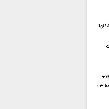
كلها
ث
روب
ير في