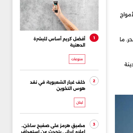
أمواج
1
أفضل كريم أساس للبشرة
ر. ما
الدهنية
منوعات
ينة
2
خلف غبار الشعبوية: في نقد
هوس التخوين
لبنان
3
مضيق هرمز على صفيح ساخن..
إعلام إيراني يتحدث عن استهداف