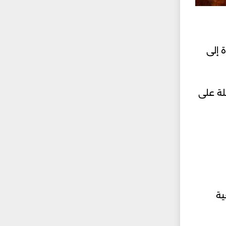
 إلى
لة على
ية