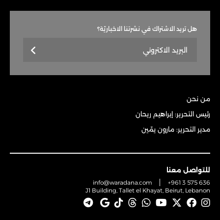
هل تريد الاشتراك في نشرتنا الاخباريّة؟
من نحن
رئيس التحرير: إبراهيم ريحان
مدير التحرير: مارون يمّين
للتواصل معنا
info@waradana.com
+961 3 575 636
J1 Building, Tallet el Khayat, Beirut, Lebanon