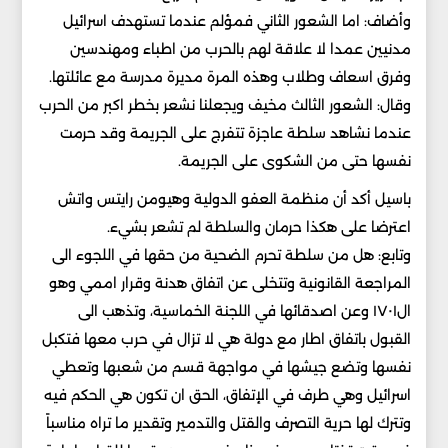
وأضاف: اما الشعور الثاني فمؤلم عندما تستهدف اسرائيل
مدنيين عمدا لا علاقة لهم بالحرب من اطباء ومهندسين
وفرق اسعاف وطلاب وهذه المرة مديرة مدرسة مع عائلتها.
وقال: الشعور الثالث مخيف ويجعلنا نشعر بخطر اكبر من الحرب
عندما نشاهد سلطة عاجزة تتفرج على الجريمة وقد حرمت
نفسها حتى من الشكوى على الجريمة.
باسيل أكد أن منظمة العفو الدولية وهيومن رايتس واتش
اعترضا على هكذا حرمان والسلطة لم تشعر بشيء.
وتابع: هل من سلطة تحرم الضحية من حقها في اللجوء الى
المراجعة القانونية وتتخلى عن اتفاق هدنة وقرار اممي وهو
ال١٧٠١ وعن اصدقائها في اللجنة الخماسية، وتذهب الى
القبول باتفاق اطار مع دولة هي لا تزال في حرب معها فتكبل
نفسها وتضع جيشها في مواجهة قسم من شعبها وتعطي
اسرائيل وهي طرف في الإتفاق، الحق ان تكون هي الحكم فيه
وتترك لها حرية التصرف والقتل والتدمير وتقدير ما تراه مناسباً