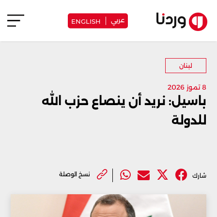
عربي
ENGLISH
لبنان
8 تموز 2026
باسيل: نريد أن ينصاع حزب الله
للدولة
نسخ الوصلة
شارك