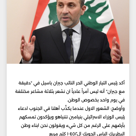
أكد رئيس التيار الوطني الحر النائب جبران باسيل في "دقيقة
مع جبران" أنه ليس أمراً عادياً ان نشعر بثلاثة مشاعر مختلفة
في يوم واحد بخصوص الوطن.
وأوضح: الشعور الاول عندما يكذِّب أهلنا في الجنوب ادعاء
رئيس الوزراء الاسرائيلي بنيامين نتنياهو ويؤكدون تمسكهم
بأرضهم على الرغم من كل شيء ويقولون نحن ابناء وطن
البطريرك الياس الحويك ال١٠٤٥٢ كلم مربع