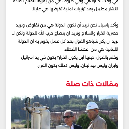
في وقت تختاره هي وفي ظروف هي من يقررها للقيام باعادة
انتشار محتمل بعد ترتيبات امنية تفرضها هي علينا.
وأكد باسيل: نحن نريد أن تكون الدولة هي من تفاوض ونريد
حصرية القرار والسلاح ونريد ان ينصاع حزب الله للدولة ولكن لا
نريد ان يكرر نتنياهو القول بعد كل عمل يقوم به ان الدولة
اللبنانية هي من اعطتنا الغطاء.
وختم بالقول: حينها أين يكون القرار؟ يكون في يد اسرائيل
وايران وليس بيد لبنان، وليس كذلك يكون القرار.
مقالات ذات صلة