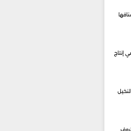
نافها
 في إنتاج
لنخيل
الظروف