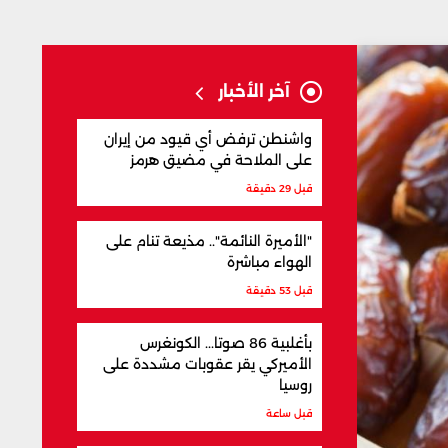
آخر الأخبار
واشنطن ترفض أي قيود من إيران
على الملاحة في مضيق هرمز
قبل 29 دقيقة
"الأميرة النائمة".. مذيعة تنام على
الهواء مباشرة
قبل 53 دقيقة
بأغلبية 86 صوتا... الكونغرس
الأميركي يقر عقوبات مشددة على
روسيا
قبل ساعة