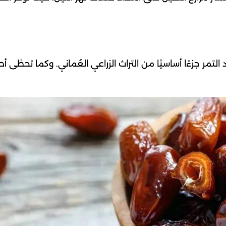
ألف طن سنويًا. ويعد التمر جزءًا أساسيًا من التراث الزراعي العُماني. وكما تحظى