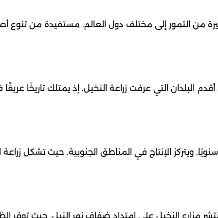
كبيرة من التمور إلى مختلف دول العالم. مستفيدة من تنوع أص
 سنويًا. ويعد من أقدم البلدان التي عرفت زراعة النخيل. إذ يمتلك تاريخًا عريقًا
ًا. ويتركز الإنتاج في المناطق الجنوبية. حيث تشكل زراعة ا
و 442 ألف طن سنويًا. وتنتشر مزارع النخيل على امتداد ضفاف نهر النيل. حيث توفر 