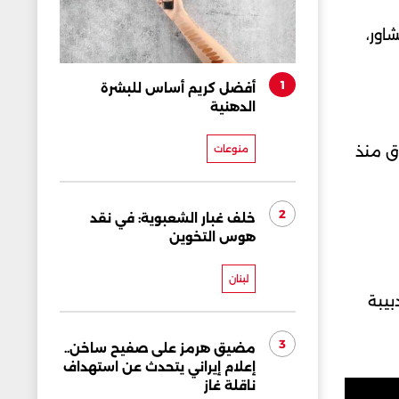
اور،
1
أفضل كريم أساس للبشرة
الدهنية
منوعات
زق منذ
2
خلف غبار الشعبوية: في نقد
هوس التخوين
لبنان
بيبة
3
مضيق هرمز على صفيح ساخن..
إعلام إيراني يتحدث عن استهداف
ناقلة غاز