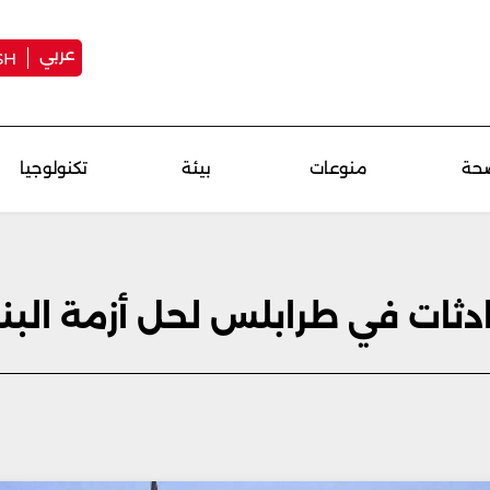
عربي
SH
حة
منوعات
بيئة
تكنولوجيا
ثات في طرابلس لحل أزمة البن