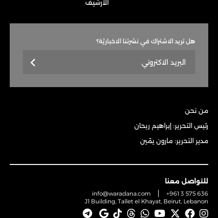
الأرشيف
هل تريد الاشتراك في نشرتنا الاخباريّة؟
من نحن
رئيس التحرير: إبراهيم ريحان
مدير التحرير: مارون يمّين
للتواصل معنا
info@waradana.com
+961 3 575 636
J1 Building, Tallet el Khayat, Beirut, Lebanon