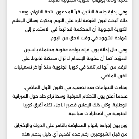
ذكرته وكالة يونهاب الكورية الجنوبية للأنباء.
وفي بداية جلسة الاثنين، قرأ المدعون لائحة الاتهام، وبعد
ذلك أتيحت ليون الفرصة للرد على التهم. وذكرت وسائل الإعلام
الكورية الجنوبية أن المحكمة قد تبدأ في الاستماع إلى
شهادة الشهود في وقت لاحق من اليوم.
وفي حال إدانة يون، فإنه يواجه عقوبة محتملة بالسجن
المؤبد. كما أن عقوبة الإعدام لا تزال ممكنة قانونا، على
الرغم من أنها لم تنفذ في كوريا الجنوبية منذ أواخر تسعينيات
القرن الماضي.
وجاءت الاتهامات بعد تصعيد في كانون الأول الماضي،
عندما أعلن يون الأحكام العرفية وسط نزاع حاد حول الميزانية
الوطنية. وكان ذلك الإعلان قصير الأجل، لكنه أغرق كوريا
الجنوبية في اضطرابات سياسية.
وبرر يون إجراءه باتهام المعارضة بالتآمر على الدولة والإختراق
من قبل الشيوعيين، رغم عدم تقديم أي دليل يدعم هذه