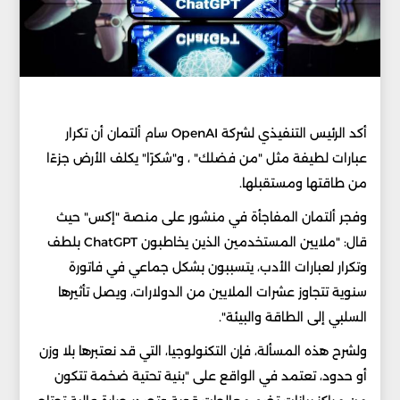
أكد الرئيس التنفيذي لشركة OpenAI سام ألتمان أن تكرار
عبارات لطيفة مثل "من فضلك" ، و"شكرًا" يكلف الأرض جزءًا
من طاقتها ومستقبلها.
وفجر ألتمان المفاجأة في منشور على منصة "إكس" حيث
قال: "ملايين المستخدمين الذين يخاطبون ChatGPT بلطف
وتكرار لعبارات الأدب، يتسببون بشكل جماعي في فاتورة
سنوية تتجاوز عشرات الملايين من الدولارات، ويصل تأثيرها
السلبي إلى الطاقة والبيئة".
ولشرح هذه المسألة، فإن التكنولوجيا، التي قد نعتبرها بلا وزن
أو حدود، تعتمد في الواقع على "بنية تحتية ضخمة تتكون