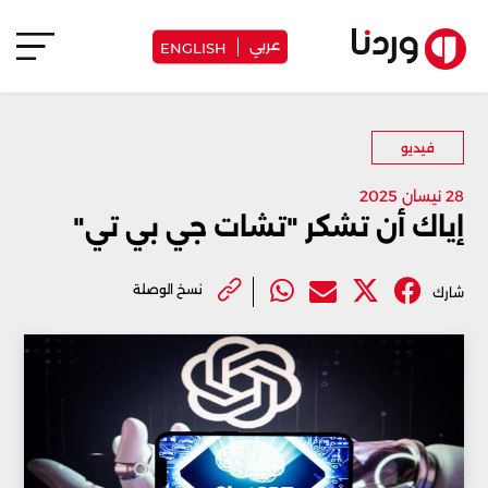
عربي
ENGLISH
فيديو
28 نيسان 2025
إياك أن تشكر "تشات جي بي تي"
نسخ الوصلة
شارك