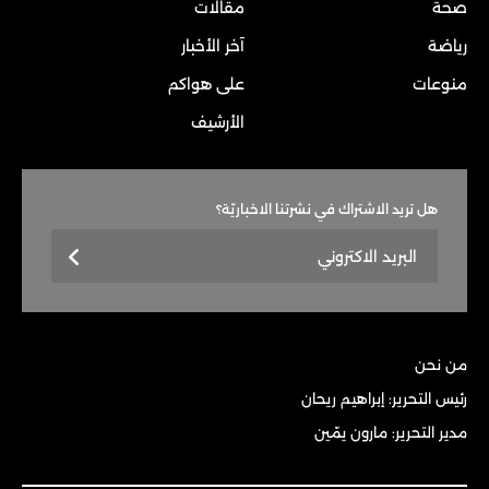
صحة
مقالات
رياضة
آخر الأخبار
منوعات
على هواكم
الأرشيف
هل تريد الاشتراك في نشرتنا الاخباريّة؟
من نحن
رئيس التحرير: إبراهيم ريحان
مدير التحرير: مارون يمّين