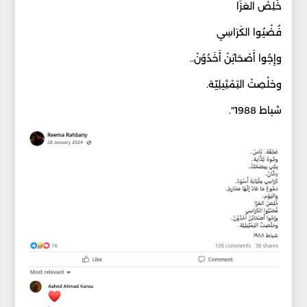
خُلِصْ العَزَا
فُضْيُوا الكَرَاسِي
وإِجُوا أَصْحَابُنْ أَخَدُوُنْ..
وخلْصِتْ التِمْثِيلِيّة.
شباط 1988".