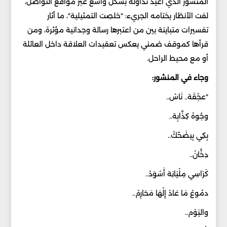
المنشور الذي أعيد تداوله بشكل واسع عبر مواقع التواصل،
لفت الأنظار بختامه الجريء: "خلصِت التمثيلية"، ما أثار
تفسيرات متباينة بين من اعتبرها رسالة وجدانية مؤثرة، ومن
قرأها كموقف ضمني يعكس تعقيدات العلاقة داخل العائلة
أو مع محيط الراحل.
وجاء في المنشور:
"عجْقَة.. نَاسْ..
وجُوهْ كِذَّابِة..
بِكِي بِيضَحّكْ..
دِخَّانْ..
كَرَاسِي مِلْيَانِة أَسْوَدْ..
دمُوعْ مَا عَادْ إِلْهَا مَحَارِمْ..
واليَوْم..