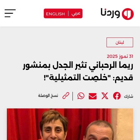
عربي
ENGLISH
لبنان
31 تموز 2025
ريما الرحباني تثير الجدل بمنشور
قديم: "خلصِت التمثيلية"!
نسخ الوصلة
شارك