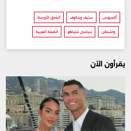
أكسيوس
ستيف ويتكوف
الشرق الأوسط
واشنطن
بنيامين نتنياهو
الضفة الغربية
يقرأون الآن