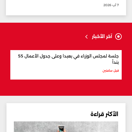
7 آب 2026
آخر الأخبار
جلسة لمجلس الوزراء في بعبدا وعلى جدول الأعمال 55
"اتف
بنداً
وباك
قبل ساعتين
قبل س
الأكثر قراءة