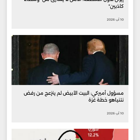
كاذبين"
10 آب 2026
مسؤول أميركي: البيت الأبيض لم ينزعج من رفض
نتنياهو خطة غزة
10 آب 2026