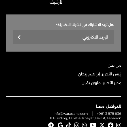
الأرشيف
هل تريد الاشتراك في نشرتنا الاخباريّة؟
من نحن
رئيس التحرير: إبراهيم ريحان
مدير التحرير: مارون يمّين
للتواصل معنا
info@waradana.com
+961 3 575 636
J1 Building, Tallet el Khayat, Beirut, Lebanon