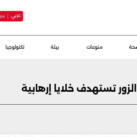
عربي
SH
حة
منوعات
بيئة
تكنولوجيا
لزور تستهدف خلايا إرهابية