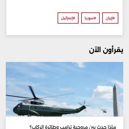
#إيران
#سوريا
#إسرائيل
يقرأون الآن
ماذا حدث بين مروحية ترامب وطائرة الركاب؟