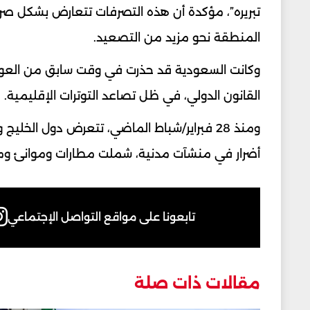
تبريره”، مؤكدة أن هذه التصرفات تتعارض بشكل صريح
المنطقة نحو مزيد من التصعيد.
وكانت السعودية قد حذرت في وقت سابق من العواقب 
القانون الدولي، في ظل تصاعد التوترات الإقليمية.
ومنذ 28 فبراير/شباط الماضي، تتعرض دول الخل
أضرار في منشآت مدنية، شملت مطارات وموانئ ومن
تابعونا على مواقع التواصل الإجتماعي
مقالات ذات صلة