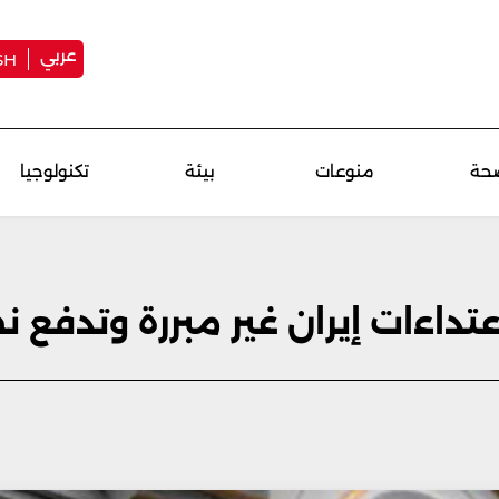
عربي
SH
حة
منوعات
بيئة
تكنولوجيا
تداءات إيران غير مبررة وتدفع ن