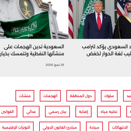
 السعودي يؤكد لترامب
السعودية تدين الهجمات على
يب لغة الحوار لخفض
منشآتها النفطية وتتمسك بخيار ا
28 تموز 2026
د
سلوك
دول المنطقة
الهجمات
منشآت
تحلية مياه
إصابة
بيان رسمي
عدائي
القوانين
الانتهاكات
سيادة
مبادئ القانون الدولي
التوترات الإقليمية