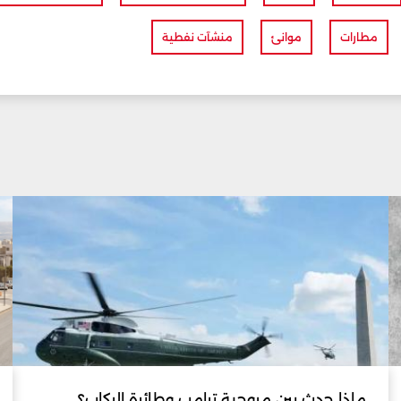
مطارات
موانئ
منشآت نفطية
ماذا حدث بين مروحية ترامب وطائرة الركاب؟