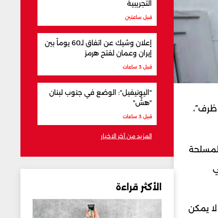
التجريبية
قبل ساعتين
إعلان وشيك عن اتفاق لـ60 يوماً بين
إيران وعمان لفتح هرمز
قبل 3 ساعات
"اليونيفيل": الوضع في جنوب لبنان
"هشّ"
 ظرف”،
قبل 3 ساعات
المزيد من آخر الاخبار
المسلحة
ي
الأكثر قراءة
لا يمكن