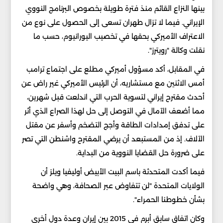
بينها النزاع القائم منذ فترة طويلة بخصوص البرنامج النووي
الإيراني. فيما لا تزال طهران تسعى إلى الحصول على نوع من
الاعتراف الأميركي بحقها في تخصيب اليورانيوم، حسب ما
نقلت وكالة "رويترز".
في المقابل، أكد مسؤول أميركي مطلع على اجتماع ترامب
أمس الاثنين مع مستشاريه، أن الرئيس الأميركي غير راض عن
أحدث مقترح إيراني لتسوية الحرب التي اندلعت قبل شهرين،
مما أضعف الآمال في التوصل إلى حل لهذا الصراع الذي أثر
على تدفق إمدادات الطاقة وأجج التضخم وأسفر عن مقتل
الآلاف. إذ من المستبعد أن يرضي المقترح واشنطن التي تصر
على ضرورة حل القضايا النووية من البداية.
فيما أكدت المتحدثة باسم البيت الأبيض أوليفيا ويلز أن
الولايات المتحدة "لن تتفاوض عبر الصحافة، وهي واضحة
بشأن خطوطنا الحمراء".
وكان اتفاق سابق أبرم في 2015 بين إيران وعدة دول أخرى