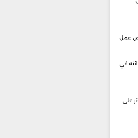
ل
رص عمل
انته في
ثر على