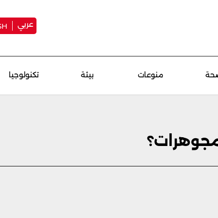
عربي
SH
حة
منوعات
بيئة
تكنولوجيا
لمجوهرات؟