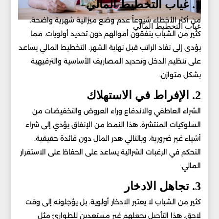
1. غياب التخطيط المالي
من أكثر الأخطاء شيوعاً عدم وضع ميزانية شهرية واضحة.
غياب التخطيط المالي
كثير من الشباب ينفقون أموالهم دون تحديد أولويات. مما
يؤدي إلى نفاد الراتب قبل نهاية الشهر. التخطيط المالي يساعد
على تنظيم الدخل وتحديد المصاريف الأساسية والترفيهية
بشكل متوازن.
2. الإفراط في الاستهلاك
الشراء العاطفي والاندفاع وراء العروض والتخفيضات من
السلوكيات المنتشرة. هذا النمط من الإنفاق يؤدي إلى شراء
أشياء غير ضرورية. وبالتالي هدر المال دون فائدة حقيقية.
التحكم في الرغبات الشرائية يساعد على الحفاظ على الاستقرار
المالي.
3. تجاهل الادخار
كثير من الشباب لا يعتبر الادخار أولوية. بل يؤجلونه إلى وقت
لاحق. هذا التأجيل يجعلهم غير مستعدين للطوارئ مثل