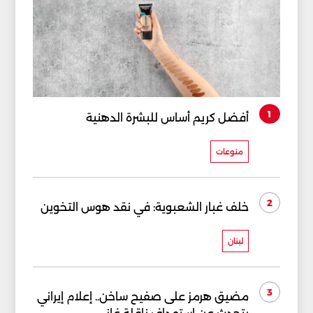
1
أفضل كريم أساس للبشرة الدهنية
منوعات
2
خلف غبار الشعبوية: في نقد هوس التخوين
لبنان
3
مضيق هرمز على صفيح ساخن.. إعلام إيراني