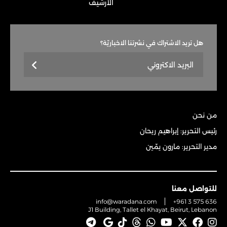
الأرشيف
هل تريد الاشتراك في نشرتنا الاخباريّة؟
من نحن
رئيس التحرير: إبراهيم ريحان
مدير التحرير: مارون يمّين
للتواصل معنا
info@waradana.com
+961 3 575 636
J1 Building, Tallet el Khayat, Beirut, Lebanon