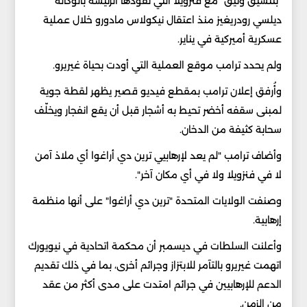
"بتنسيق وثيق" مع فنزويلا التي تقودها الرئيسة بالوكالة
ديلسي رودريغيز منذ اعتقال نيكولاس مادورو خلال عملية
عسكرية أميركية في يناير.
ولم يحدد ترامب موقع العملية التي أودت بحياة غيريرو.
وأُرفق إعلان ترامب بمقطع فيديو قصير يظهر لقطة جوية
لمبنى سقفه أخضر تحيط به أشجار قبل أن يقع انفجار ويخلّف
سحابة كثيفة من الدخان.
وأضاف ترامب "لم يعد لإرهابيي ترين دي أراغوا أي ملاذ آمن
لا في فنزويلا ولا في أي مكان آخر".
وصنفت الولايات المتحدة "ترين دي أراغوا" على أنها منظمة
إرهابية.
وأعلنت السلطات في ديسمبر أن محكمة اتحادية في نيويورك
اتهمت غيريرو بالتآمر للابتزاز وجرائم أخرى، بما في ذلك تقديم
الدعم للإرهابيين في جرائم امتدت على مدى أكثر من عقد
من الزمن.