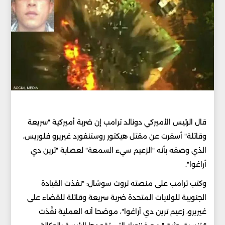
قال الرئيس الأميركي دونالد ترامب إن ضربة أميركية "سريعة
وقاتلة" أسفرت عن مقتل هيكتور روستنفورد غيريرو فلوريس،
الذي وصفه بأنه "الزعيم سيء السمعة" لعصابة "ترين دي
أراغوا".
وكتب ترامب على منصته تروث سوشال: "نفذت القيادة
الجنوبية للولايات المتحدة ضربة سريعة وقاتلة للقضاء على
غيريرو، زعيم ترين دي أراغوا"، موضحا أنه العملية نفّذت