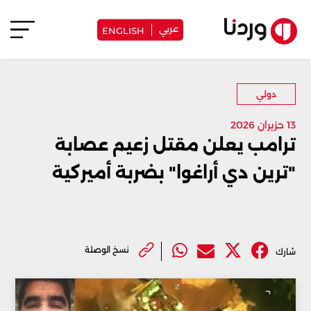
عربي
ENGLISH
دولي
13 حزيران 2026
ترامب يعلن مقتل زعيم عصابة
"ترين دي أراغوا" بضربة أميركية
نسخ الوصلة
شارك