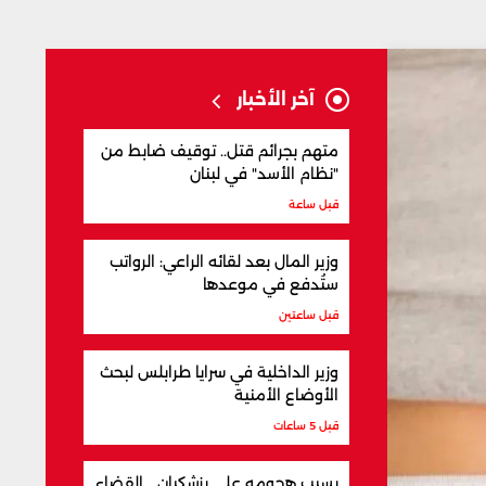
آخر الأخبار
متهم بجرائم قتل.. توقيف ضابط من
"نظام الأسد" في لبنان
قبل ساعة
وزير المال بعد لقائه الراعي: الرواتب
ستُدفع في موعدها
قبل ساعتين
وزير الداخلية في سرايا طرابلس لبحث
الأوضاع الأمنية
قبل 5 ساعات
بسبب هجومه على بزشكيان... القضاء