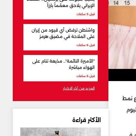
الإيراني يلاحق معمّماً بارزاً
قبل 5 ساعات
واشنطن ترفض أي قيود من إيران
على الملاحة في مضيق هرمز
قبل 6 ساعات
"الأميرة النائمة".. مذيعة تنام على
الهواء مباشرة
قبل 6 ساعات
المزيد من آخر الاخبار
ع نمط
ليوم
الأكثر قراءة
م في