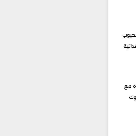
لحبوب
ائية
ه مع
وت