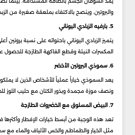
يمد الشوفان الجسم بالطاقة المستدامة. بينما تض
والبروتين. وينصح بالاكتفاء بملعقة صغيرة من الزبد
5. بارفيه الزبادي اليوناني
يتميز الزبادي اليوناني باحتوائه على نسبة بروتين 
المكسرات النيئة وقطع الفاكهة الطازجة للحصول ع
6. سموذي البروتين الأخضر
يعد السموذي خياراً عملياً للأشخاص الذين لا يملكون 
ونصف موزة مجمدة وبذور الكتان مع حليب اللوز للحص
7. البيض المسلوق مع الخضروات الطازجة
تعد هذه الوجبة من أبسط خيارات الإفطار وأكثرها فع
مثل الخيار والطماطم والخس الألياف والماء مع س