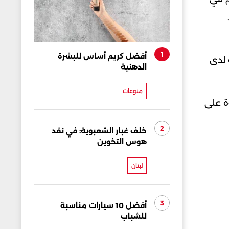
1
أفضل كريم أساس للبشرة
 لدى
الدهنية
منوعات
وة على
2
خلف غبار الشعبوية: في نقد
هوس التخوين
لبنان
3
أفضل 10 سيارات مناسبة
للشباب