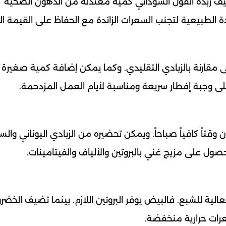
يف زبدة الفول السوداني كمية معتدلة من الدهون الصحية
ة الطبيعية لتجنب السعرات الزائدة مع الحفاظ على القيمة الغ
أعلى مقارنة بالزبادي التقليدي. وكما يمكن إضافة كمية صغيرة
لى وجبة إفطار سريعة ومناسبة لأيام العمل المزدحمة.
وقتاً كافياً صباحاً. ويمكن تحضيره من الزبادي اليوناني والس
ول على مزيج غني بالبروتين والألياف والفيتامينات.
الية للشبع. فالبيض يوفر البروتين اللازم. بينما تضيف الخضر
عرات حرارية منخفضة.