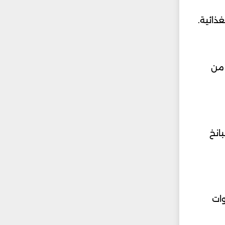
ذائية.
 من
بانخ
وات