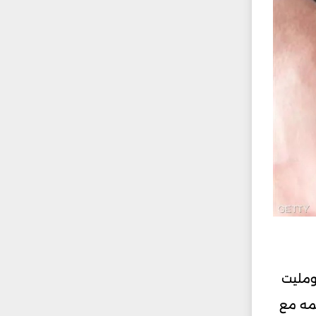
ومليت
يمه مع