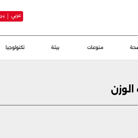
عربي
SH
حة
منوعات
بيئة
تكنولوجيا
الوزن