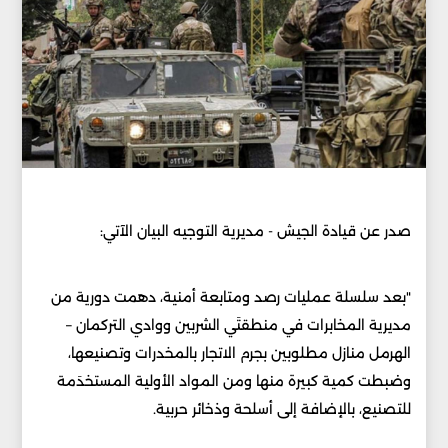
صدر عن قيادة الجيش - مديرية التوجيه البيان الآتي:
"بعد سلسلة عمليات رصد ومتابعة أمنية، دهمت دورية من
مديرية المخابرات في منطقتَي الشربين ووادي التركمان –
الهرمل منازل مطلوبين بجرم الاتجار بالمخدرات وتصنيعها،
وضبطت كمية كبيرة منها ومن المواد الأولية المستخدَمة
للتصنيع، بالإضافة إلى أسلحة وذخائر حربية.