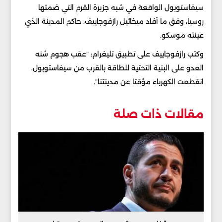
سيفاستوبول الواقعة في شبه جزيرة القرم التي ضمتها
روسيا، وفق ما أفاد ميخائيل رازفوجاييف، حاكم المدينة الذي
عينته موسكو.
وكتب رازفوجاييف على تطبيق تليغرام: "عقب هجوم شنه
العدو على البنية التحتية للطاقة بالقرب من سيفاستوبول،
انقطعت الكهرباء مؤقتا عن مدينتنا".
مقالات ذات صلة