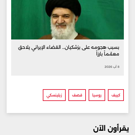
بسبب هجومه على بزشكيان... القضاء الإيراني يلاحق
معمّماً بارزاً
8 آب 2026
كييف
روسيا
قصف
زيلينسكي
يقرأون الآن