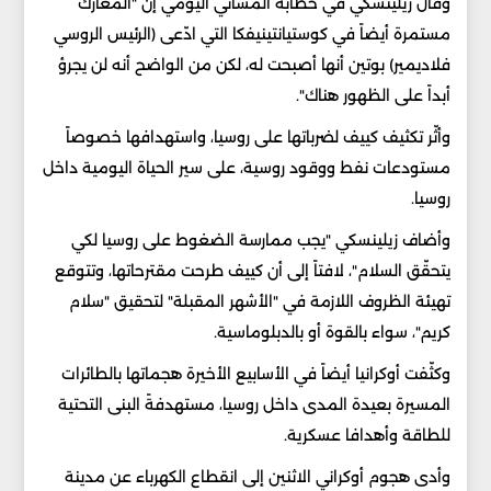
وقال زيلينسكي في خطابه المسائي اليومي إن "المعارك
مستمرة أيضاً في كوستيانتينيفكا التي ادّعى (الرئيس الروسي
فلاديمير) بوتين أنها أصبحت له، لكن من الواضح أنه لن يجرؤ
أبداً على الظهور هناك".
وأثّر تكثيف كييف لضرباتها على روسيا، واستهدافها خصوصاً
مستودعات نفط ووقود روسية، على سير الحياة اليومية داخل
روسيا.
وأضاف زيلينسكي "يجب ممارسة الضغوط على روسيا لكي
يتحقّق السلام"، لافتاً إلى أن كييف طرحت مقترحاتها، وتتوقع
تهيئة الظروف اللازمة في "الأشهر المقبلة" لتحقيق "سلام
كريم"، سواء بالقوة أو بالدبلوماسية.
وكثّفت أوكرانيا أيضاً في الأسابيع الأخيرة هجماتها بالطائرات
المسيرة بعيدة المدى داخل روسيا، مستهدفةً البنى التحتية
للطاقة وأهدافا عسكرية.
وأدى هجوم أوكراني الاثنين إلى انقطاع الكهرباء عن مدينة