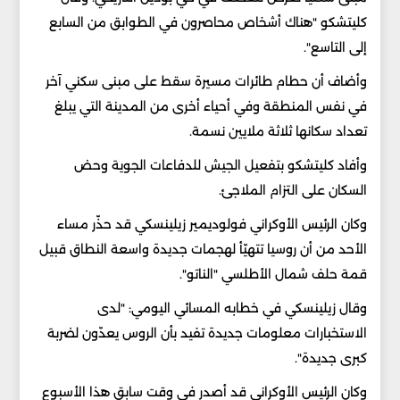
كليتشكو "هناك أشخاص محاصرون في الطوابق من السابع
إلى التاسع".
وأضاف أن حطام طائرات مسيرة سقط على مبنى سكني آخر
في نفس المنطقة وفي أحياء أخرى من المدينة التي يبلغ
تعداد سكانها ثلاثة ملايين نسمة.
وأفاد كليتشكو بتفعيل الجيش للدفاعات الجوية وحض
السكان على التزام الملاجئ.
وكان الرئيس الأوكراني فولوديمير زيلينسكي قد حذّر مساء
الأحد من أن روسيا تتهيّأ لهجمات جديدة واسعة النطاق قبيل
قمة حلف شمال الأطلسي "الناتو".
وقال زيلينسكي في خطابه المسائي اليومي: "لدى
الاستخبارات معلومات جديدة تفيد بأن الروس يعدّون لضربة
كبرى جديدة".
وكان الرئيس الأوكراني قد أصدر في وقت سابق هذا الأسبوع