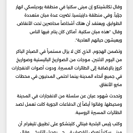
وقال تكاتشينكو إن مبنى سكنيا في منطقة بوديلسكي انهار
جزئياً. وفي منطقة دارنيتسيا، تضررت عدة مبان متعددة
الطوابق، ويعتقد أن هناك أشخاصاً محاصرين تحت الأنقاض.
وقال: "هذه مبان سكنية. أماكن كان ينام فيها الناس
ويعيشون حياتهم العادية".
وتضمن الهجوم، الذي كان لا يزال مستمراً في الصباح الباكر
من اليوم الاثنين، موجات من الصواريخ الباليستية وصواريخ
كروز بالإضافة إلى الطائرات المسيرة. ودوت أصوات الانفجارات
في جميع أنحاء المدينة بينما احتمى المدنيون في محطات
مترو الأنفاق.
وتحدث شهود عيان عن سلسلة من الانفجارات في المدينة
ومحيطها، وقالوا أيضاً إن الدفاعات الجوية كانت تعمل لصد
الطائرات المسيرة الروسية.
وكتب رئيس البلدية فيتالي كليتشكو على تطبيق تليغرام أن
مبنى سكنياً تعرض للقصف في حي بوديل التاريخي. وقال