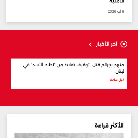
الأمنية
8 آب 2026
آخر الأخبار
متهم بجرائم قتل.. توقيف ضابط من "نظام الأسد" في
وزير
لبنان
قبل س
قبل ساعة
الأكثر قراءة