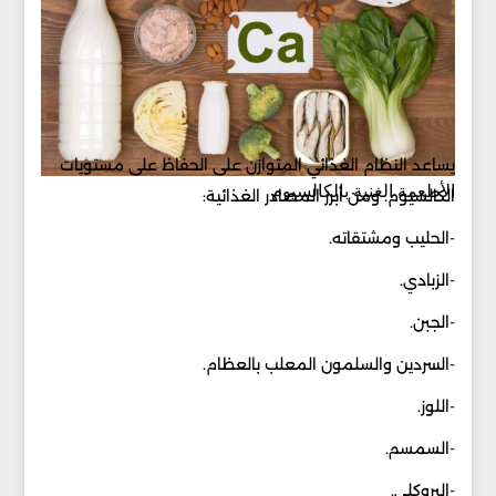
يساعد النظام الغذائي المتوازن على الحفاظ على مستويات
الأطعمة الغنية بالكالسيوم
الكالسيوم. ومن أبرز المصادر الغذائية:
-الحليب ومشتقاته.
-الزبادي.
-الجبن.
-السردين والسلمون المعلب بالعظام.
-اللوز.
-السمسم.
-البروكلي.