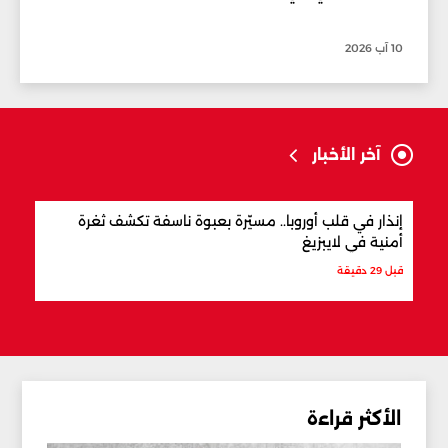
10 آب 2026
آخر الأخبار
إنذار في قلب أوروبا.. مسيّرة بعبوة ناسفة تكشف ثغرة
ترام
أمنية في لايبزيغ
أيضاً
قبل 29 دقيقة
قبل س
الأكثر قراءة