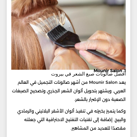
1. Mounir Salon
أفضل صالونات صبغ الشعر في بيروت
يعد Mounir Salon من أشهر صالونات التجميل في العالم
العربي. ويشتهر بتحويل ألوان الشعر الجذري وتصحيح الصبغات
الصعبة دون الإضرار بالشعر.
وكما يتميز بخبرته في تنفيذ ألوان الأشقر البلاتيني والرمادي
والبيج. إضافة إلى تقنيات التفتيح الاحترافية التي جعلته
مقصدًا للعديد من المشاهير.