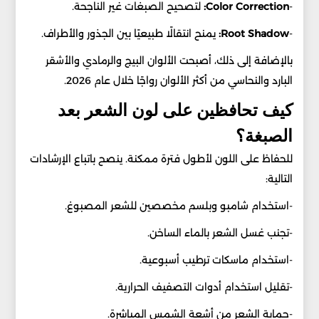
-
Color Correction:
لتصحيح الصبغات غير الناجحة.
-
Root Shadow:
يمنح انتقالًا طبيعيًا بين الجذور والأطراف.
بالإضافة إلى ذلك، أصبحت الألوان البيج والرمادي والأشقر
البارد والنحاسي من أكثر الألوان رواجًا خلال عام 2026.
كيف تحافظين على لون الشعر بعد
الصبغة؟
للحفاظ على اللون لأطول فترة ممكنة. ينصح باتباع الإرشادات
التالية:
-استخدام شامبو وبلسم مخصصين للشعر المصبوغ.
-تجنب غسل الشعر بالماء الساخن.
-استخدام ماسكات ترطيب أسبوعية.
-تقليل استخدام أدوات التصفيف الحرارية.
-حماية الشعر من أشعة الشمس المباشرة.