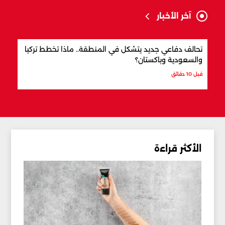
آخر الأخبار
تحالف دفاعي جديد يتشكل في المنطقة.. ماذا تخطط تركيا
من ه
والسعودية وباكستان؟
العا
قبل 10 دقائق
قبل س
الأكثر قراءة