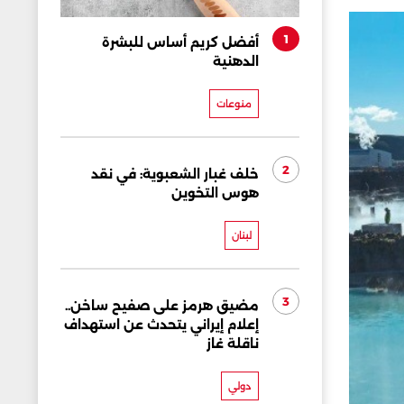
1
أفضل كريم أساس للبشرة
الدهنية
منوعات
2
خلف غبار الشعبوية: في نقد
هوس التخوين
لبنان
3
مضيق هرمز على صفيح ساخن..
إعلام إيراني يتحدث عن استهداف
ناقلة غاز
دولي