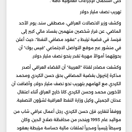
حتى استكمال الإجراءات القانونية كافة".
تهريب نصف مليار دولار
وكشف وزير الاتصالات العراقي، مصطفى سند، يوم الأحد
الماضي، عن فرار شخصين متهمين بفساد مالي كبير إلى
فرنسا، في قضية ترتبط بـ "عقود مصافي النفط"، حيث أعلن
في منشور عبر موقع التواصل الاجتماعي "فيس بوك" أن
بحوزتهما أموالاً مهربة تقدر بنحو نصف مليار دولار.
وكشفت مصادر لقناة "العربية" أن القضاء العراقي أصدر
مذكرة إنتربول بقضية المصافي بحق حسن الكردي ومحمد
الكردي مع اتهامهم بتهريب نحو نصف مليار دولار، وأضافت أن
الأخوين محمد وحسن الكردي كانا خارج العراق أثناء اعتقال
عدنان الجميلي وكيل وزارة النفط العراقية لشؤون التصفية.
ووفقاً لتقارير، فإن حسن الكردي، رجل أعمال عراقي شاب من
مواليد عام 1993 وينحدر من محافظة صلاح الدين، وكان
وسيطاً رئيسياً ومديراً لملفات مالية حساسة مرتبطة بعقود