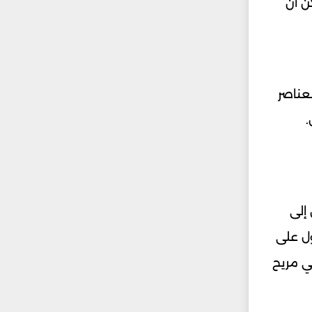
ن أن
عناصر
.
 إلى
ول على
ئي مريح