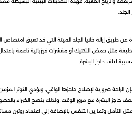
مرتفعة والرياح العاتية. فهذه التعديلات البيئية البسيطة ممك
لجلد.
عن طريق إزالة خلايا الجلد الميتة التي قد تعيق امتصاص ال
طيفة مثل حمض اللكتيك أو مقشرات فيزيائية ناعمة باعتدال
مسببة لتلف حاجز البشرة.
إن الراحة ضرورية لإصلاح حاجزها الواقي. ويؤدي التوتر المزمن
ضعف حاجز البشرة مع مرور الوقت. ولذلك ينصح الخبراء بالحص
 مثل التأمل وتمارين التنفس بالإضافة إلى اعتماد روتين مسا