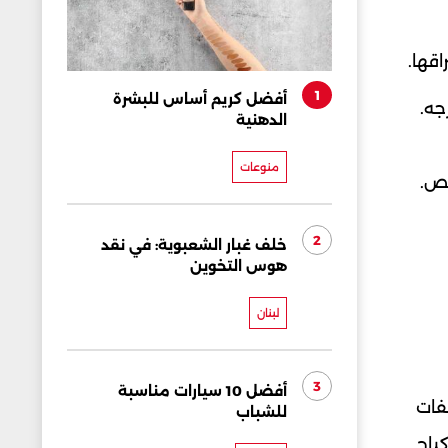
قها.
1
أفضل كريم أساس للبشرة
جه.
الدهنية
منوعات
قص.
2
خلف غبار الشعبوية: في نقد
هوس التخوين
لبنان
3
أفضل 10 سيارات مناسبة
فات
للشباب
كياج