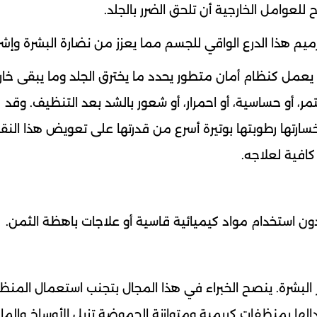
لعوامل الخارجية أن تلحق الضرر بالجلد.
م هذا الدرع الواقي للجسم مما يعزز من نضارة البشرة وإشرا
 يعمل كنظام أمان متطور يحدد ما يخترق الجلد وما يبقى خار
ر، أو حساسية، أو احمرار، أو شعور بالشد بعد التنظيف. وقد
لخسارتها رطوبتها بوتيرة أسرع من قدرتها على تعويض هذا الن
افية لعلاجه.
ن استخدام مواد كيميائية قاسية أو علاجات باهظة الثمن.
البشرة. ينصح الخبراء في هذا المجال بتجنب استعمال المنظ
دالها بمنظفات كريمية ومتوازنة الحموضة تزيل الأوساخ والما