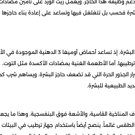
تدعم وظيفة هذا الحاجز. ويعمل زيت الورد على تأمين مضادات
شرة فحسب بل تتغلغل فيها وتساعد على إعادة بناء حاجزها ا
يؤثر النظام الغذائي بشكل مباشر على وظيفة حاجز البشرة. إذ تساعد أحماض أوميغا 3 الدهني
وترطيبها. أما الأطعمة الغنية بمضادات الأكسدة مثل التوت،
ار الجذور الحرة التي قد تضعف حاجز البشرة. ويساهم شرب كم
ديد الطبيعية للبشرة.
روف المناخية القاسية، والأشعة فوق البنفسجية. وهذا ما يج
طقس غائماً. ينصح أيضاً باستخدام جهاز ترطيب في البيئات ا