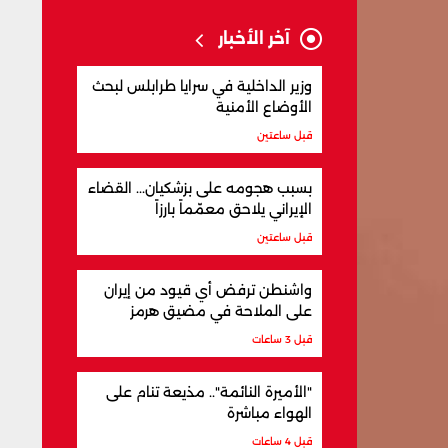
آخر الأخبار
وزير الداخلية في سرايا طرابلس لبحث
الأوضاع الأمنية
قبل ساعتين
بسبب هجومه على بزشكيان... القضاء
الإيراني يلاحق معمّماً بارزاً
قبل ساعتين
واشنطن ترفض أي قيود من إيران
على الملاحة في مضيق هرمز
قبل 3 ساعات
"الأميرة النائمة".. مذيعة تنام على
الهواء مباشرة
قبل 4 ساعات