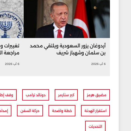
أردوغان يزور السعودية ويلتقي محمد
تغييرات و
بن سلمان وشهباز شريف
مراجعة ال
6 آب 2026
6 آب 2026
مضيق هرمز
كير ستارمر
دونالد ترامب
وقف إطلا
استقرار الهدنة
خطة واضحة
حركة السفن
إمداد
التحديات