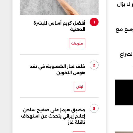
ا يزال
1
أفضل كريم أساس للبشرة
أوسع مع
الدهنية
منوعات
لصراع
2
خلف غبار الشعبوية: في نقد
هوس التخوين
لبنان
3
مضيق هرمز على صفيح ساخن..
إعلام إيراني يتحدث عن استهداف
ناقلة غاز