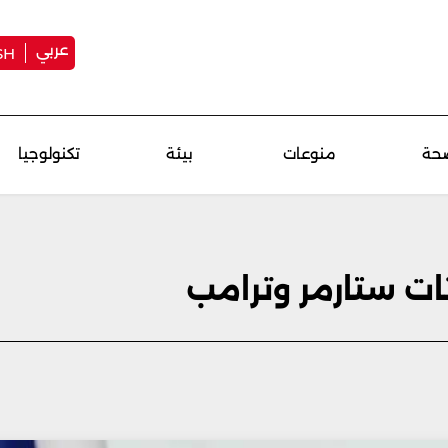
عربي
SH
حة
منوعات
بيئة
تكنولوجيا
 ستارمر وترامب