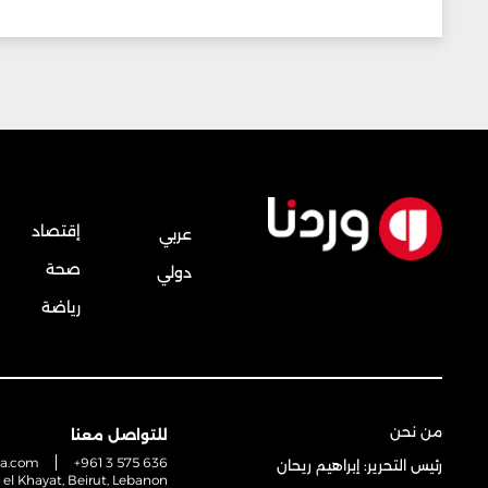
إقتصاد
عربي
صحة
دولي
رياضة
من نحن
للتواصل معنا
na.com
+961 3 575 636
رئيس التحرير: إبراهيم ريحان
t el Khayat, Beirut, Lebanon