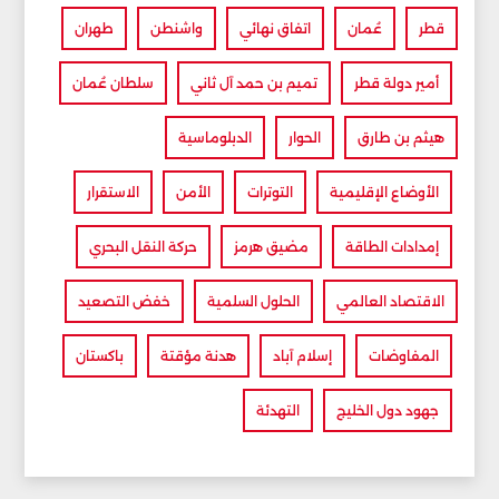
قطر
عُمان
اتفاق نهائي
واشنطن
طهران
أمير دولة قطر
تميم بن حمد آل ثاني
سلطان عُمان
هيثم بن طارق
الحوار
الدبلوماسية
الأوضاع الإقليمية
التوترات
الأمن
الاستقرار
إمدادات الطاقة
مضيق هرمز
حركة النقل البحري
الاقتصاد العالمي
الحلول السلمية
خفض التصعيد
المفاوضات
إسلام آباد
هدنة مؤقتة
باكستان
جهود دول الخليج
التهدئة