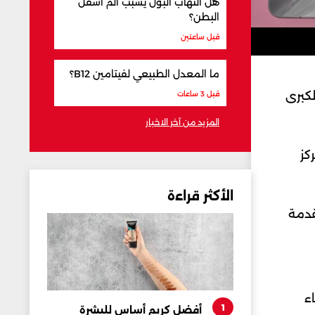
هل التهاب البول يسبب ألم أسفل
البطن؟
قبل ساعتين
ما المعدل الطبيعي لفيتامين B12؟
الكبرى
قبل 3 ساعات
المزيد من آخر الاخبار
كز
الأكثر قراءة
تها في مقدمة
اء
1
أفضل كريم أساس للبشرة