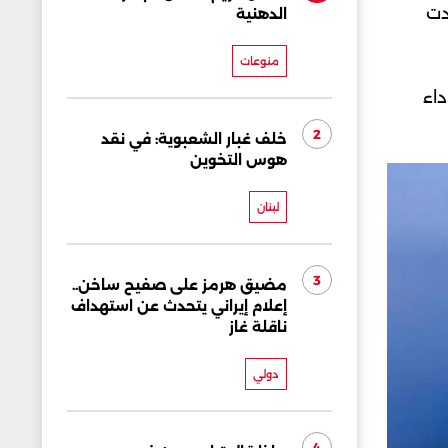
دت
الدهنية
منوعات
داء
2
خلف غبار الشعبوية: في نقد
هوس التخوين
لبنان
3
مضيق هرمز على صفيح ساخن..
إعلام إيراني يتحدث عن استهداف
ناقلة غاز
دولي
4