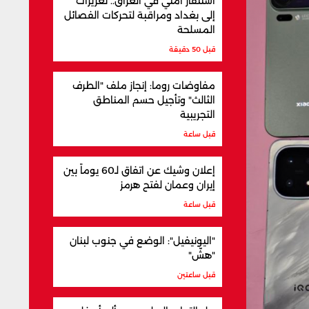
استنفار أمني في العراق.. تعزيزات
إلى بغداد ومراقبة لتحركات الفصائل
المسلحة
قبل 50 دقيقة
مفاوضات روما: إنجاز ملف "الطرف
الثالث" وتأجيل حسم المناطق
التجريبية
قبل ساعة
إعلان وشيك عن اتفاق لـ60 يوماً بين
إيران وعمان لفتح هرمز
قبل ساعة
"اليونيفيل": الوضع في جنوب لبنان
"هشّ"
قبل ساعتين