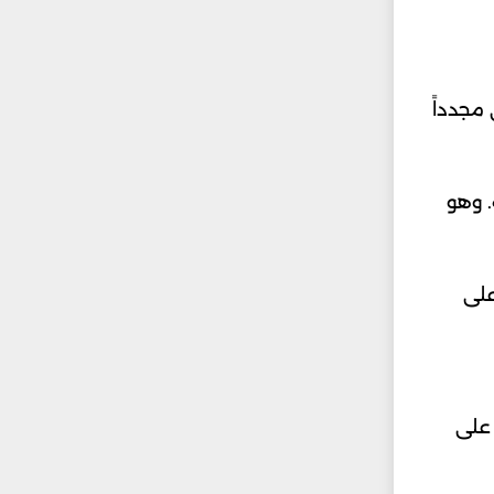
202. فقد تعاونت شاومي مجدداً
. وهو
على
يث يعتمد الجهاز على