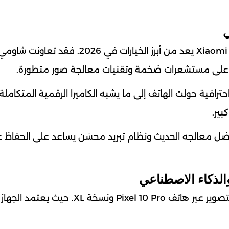
إذا كنت من عشاق التصوير الاحترافي فإن Xiaomi 17 Ultra يعد من أبرز الخيارات في 6
رافية حولت الهاتف إلى ما يشبه الكاميرا الرقمية المتكاملة
ير.
فضل معالجه الحديث ونظام تبريد محسّن يساعد على الحفاظ 
نجحت جوجل في الحفاظ على سمعتها في مجال التصوير عبر هاتف Pixel 10 Pro ونسخة XL. ح