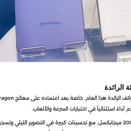
يعتبر Samsung Galaxy S26 Ultra من أقوى الهواتف
علاوة على ذلك، يتميز الهاتف بكاميرا رئيسية بدقة 200 ميجابكسل. مع تحسينات كبيرة في التصوير الليلي وتس