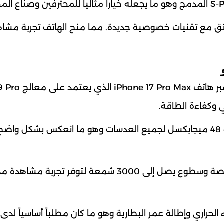
 مع تقنيات خصوصية جديدة. مما منح الهاتف تجربة مشا
واصلت آبل تعزيز مكانتها في مجال تصوير الفيديو عبر هاتف 7 Pro Max
 وكفاءة الطاقة.
بالإضافة إلى ذلك، حصل الهاتف على كاميرات بدقة 48 ميجابكسل لجميع العدسات وهو ما انعكس بشكل 
كما جاءت شاشة ProMotion OLED بقياس 6.9 بوصة وسطوع يصل إلى 3000 شمعة لتوفر تجربة 
الحراري وإطالة عمر البطارية وهو ما كان مطلباً أساسياً لدى