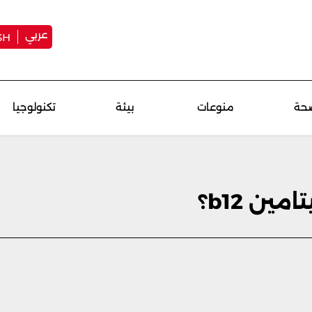
عربي
SH
حة
منوعات
بيئة
تكنولوجيا
ن b12؟