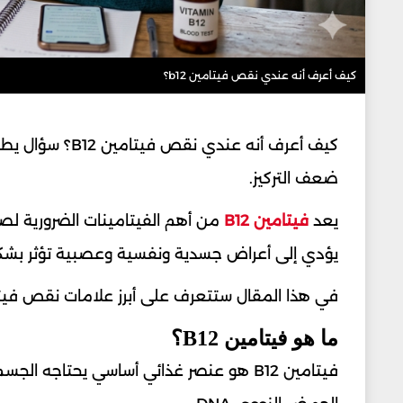
كيف أعرف أنه عندي نقص فيتامين b12؟
كيف أعرف أنه عن
ضعف التركيز.
يعد
فيتامين B12
من أهم الفيتامينات الضرورية لصح
يؤدي إلى أعراض جسدية ونفسية وعصبية تؤثر بشكل 
في هذا المقال ستتعرف على أبرز علامات نقص فيتامين B12 وأسبابه وطرق العلاج و
ما هو فيتامين B12؟
فيتامين B12 هو عنصر غذائي أساسي يحتاجه 