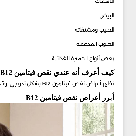
الأسماك
البيض
الحليب ومشتقاته
الحبوب المدعمة
بعض أنواع الخميرة الغذائية
كيف أعرف أنه عندي نقص فيتامين B12؟
تظهر أعراض نقص فيتامين B12 بشكل تدريجي. وقد تختلف من شخص لآخر حسب شدة النقص ومدة استمراره.
أبرز أعراض نقص فيتامين B12