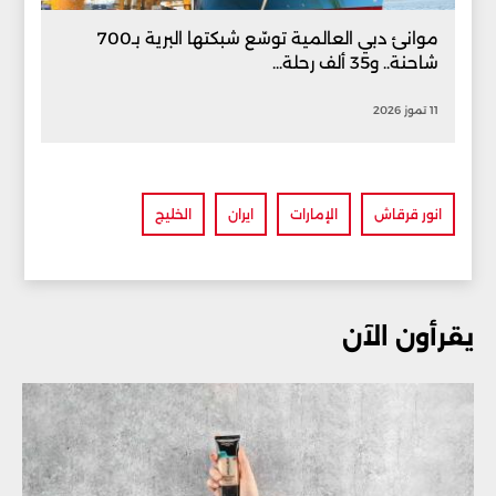
موانئ دبي العالمية توسّع شبكتها البرية بـ700
شاحنة.. و35 ألف رحلة...
11 تموز 2026
انور قرقاش
الإمارات
ايران
الخليج
يقرأون الآن