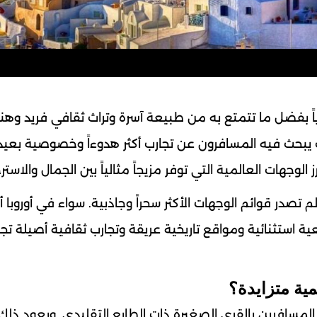
ً بفضل ما تتمتع به من طبيعة آسرة وتراث ثقافي فريد وه
 يبحث فيه المسافرون عن تجارب أكثر هدوءاً وخصوصية بعيدا
وجهات العالمية التي توفر مزيجاً مثالياً بين الجمال والاسترخ
 العالم تصدر قوائم الوجهات الأكثر سحراً وجاذبية. سواء في أوروبا أ
عية استثنائية ومواقع تاريخية عريقة وتجارب ثقافية أصيلة ت
ية متزايدة؟
 المسافرين بالقرى الصغيرة ذات الطابع التقليدي. ويعود ذلك