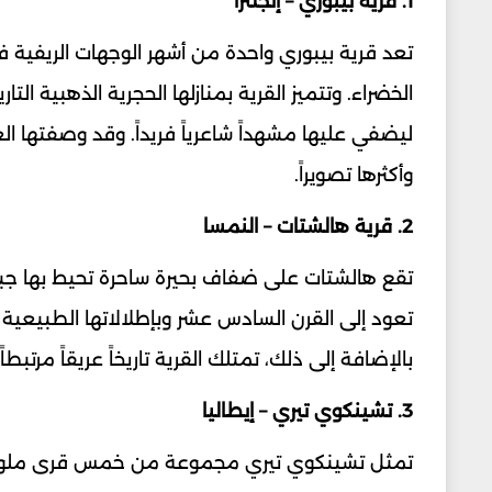
1. قرية بيبوري – إنجلترا
تعد قرية بيبوري واحدة من أشهر الوجهات الريفية 
الخضراء. وتتميز القرية بمنازلها الحجرية الذهبية ال
ليضفي عليها مشهداً شاعرياً فريداً. وقد وصفتها ال
وأكثرها تصويراً.
2. قرية هالشتات – النمسا
تقع هالشتات على ضفاف بحيرة ساحرة تحيط بها جبال
تعود إلى القرن السادس عشر وبإطلالاتها الطبيعية ا
بالإضافة إلى ذلك، تمتلك القرية تاريخاً عريقاً مرتبط
3. تشينكوي تيري – إيطاليا
تمثل تشينكوي تيري مجموعة من خمس قرى ملونة ت