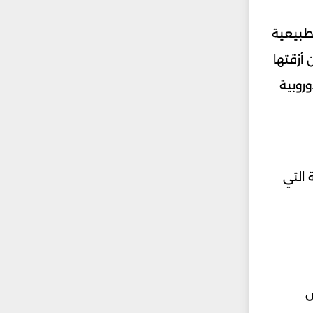
لطبيعية
 أزقتها
وروبية
 التي
ض