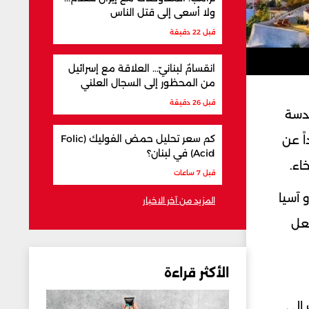
ولا أسعى إلى قتل الناس
قبل 22 دقيقة
انقسامٌ لبنانيّ... العلاقة مع إسرائيل
من المحظور إلى السجال العلني
قبل 26 دقيقة
ندسة
كم سعر تحليل حمض الفوليك (Folic
ً عن
Acid) في لبنان؟
اء.
قبل 7 ساعات
و آسيا
المزيد من آخر الاخبار
جعل
الأكثر قراءة
 إلى