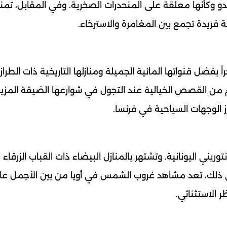
تبدو وكأنها معلقة على المنحدرات الصخرية. وفي المقابل، تمن
بة فريدة تجمع بين المغامرة والاسترخاء.
ً بفضل قنواتها المائية الجميلة ومنازلها التاريخية ذات الطراز
الم من القصص الخيالية عند التجول في شوارعها الضيقة المزي
رز الوجهات السياحية في فرنسا.
ريني اليونانية. وتشتهر بالمنازل البيضاء ذات القباب الزرقاء 
ى ذلك، تعد مشاهد غروب الشمس في أويا من بين الأجمل عالم
ر الاستثنائي.