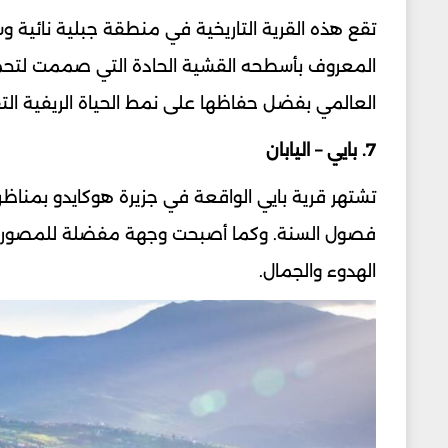
تقع هذه القرية التاريخية في منطقة جبلية نائية وسط
المعروف بأسطحه القشية الحادة التي صممت لتحمل 
العالمي بفضل حفاظها على نمط الحياة الريفية التق
7. بايي – اليابان
تشتهر قرية بايي الواقعة في جزيرة هوكايدو بمناظرها
فصول السنة. وكما أصبحت وجهة مفضلة للمصورين
الهدوء والجمال.