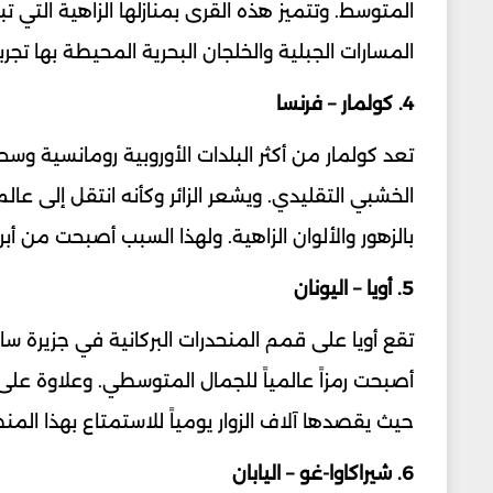
المتوسط. وتتميز هذه القرى بمنازلها الزاهية التي 
المسارات الجبلية والخلجان البحرية المحيطة بها تجر
4. كولمار – فرنسا
تعد كولمار من أكثر البلدات الأوروبية رومانسية وسحرا
الخشبي التقليدي. ويشعر الزائر وكأنه انتقل إلى ع
بالزهور والألوان الزاهية. ولهذا السبب أصبحت من أب
5. أويا – اليونان
تقع أويا على قمم المنحدرات البركانية في جزيرة سانتو
أصبحت رمزاً عالمياً للجمال المتوسطي. وعلاوة عل
حيث يقصدها آلاف الزوار يومياً للاستمتاع بهذا المنظ
6. شيراكاوا-غو – اليابان