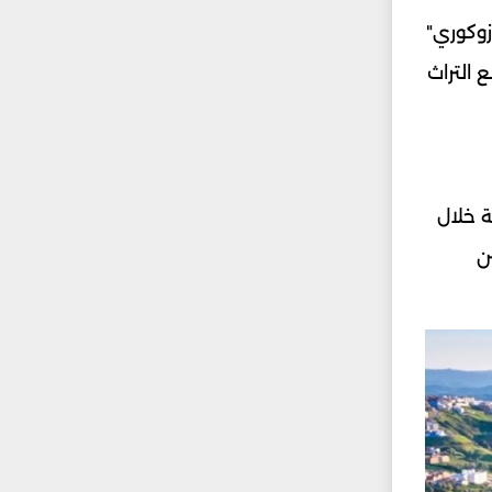
زوكوري"
التراث
ة خلال
ن