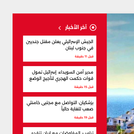
آخر الأخبار
الجيش الإسرائيلي يعلن مقتل جنديين
في جنوب لبنان
قبل 11 دقيقة
مدير أمن السويداء: إسرائيل تمول
قوات حكمت الهجري لتأجيج الوضع
قبل 15 دقيقة
بزشكيان: التواصل مع مجتبى خامنئي
صعب للغاية حالياً
قبل 19 دقيقة
ترامب: المفاوضات مع إيران تتقدم...