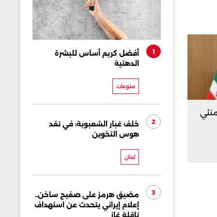
1
أفضل كريم أساس للبشرة
الدهنية
منوعات
منئي
2
خلف غبار الشعبوية: في نقد
هوس التخوين
لبنان
3
مضيق هرمز على صفيح ساخن..
إعلام إيراني يتحدث عن استهداف
ناقلة غاز