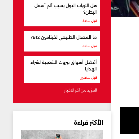
هل التهاب البول يسبب ألم أسفل
البطن؟
قبل ساعة
ما المعدل الطبيعي لفيتامين B12؟
قبل ساعة
أفضل أسواق بيروت الشعبية لشراء
الهدايا
قبل ساعتين
المزيد من آخر الاخبار
الأكثر قراءة