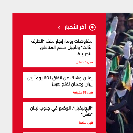
آخر الأخبار
مفاوضات روما: إنجاز ملف "الطرف
الثالث" وتأجيل حسم المناطق
التجريبية
قبل 5 دقائق
إعلان وشيك عن اتفاق لـ60 يوماً بين
إيران وعمان لفتح هرمز
قبل 55 دقيقة
"اليونيفيل": الوضع في جنوب لبنان
"هشّ"
قبل ساعة