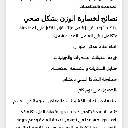
المدعمة بالفيتامينات.
نصائح لخسارة الوزن بشكل صحي
إذا كنت ترغب في إنقاص وزنك. فإن التركيز على نمط حياة
متكامل يبقى العامل الأهم. ويشمل:
-اتباع نظام غذائي متوازن.
-زيادة استهلاك الخضروات والبروتينات.
-تقليل السكريات والأطعمة المصنعة.
-ممارسة النشاط البدني بانتظام.
-الحصول على نوم كافٍ.
-متابعة مستويات الفيتامينات والمعادن المهمة في الجسم.
ختاماً، لا يعد فيتامين د حلاً سحرياً لخسارة الوزن. لكنه قد
يلعب دوراً مساعداً في تحسين الصحة العامة ودعم جهود
التخسيس لدى الأشخاص الذين يعانون من نقصه. لذلك فإن