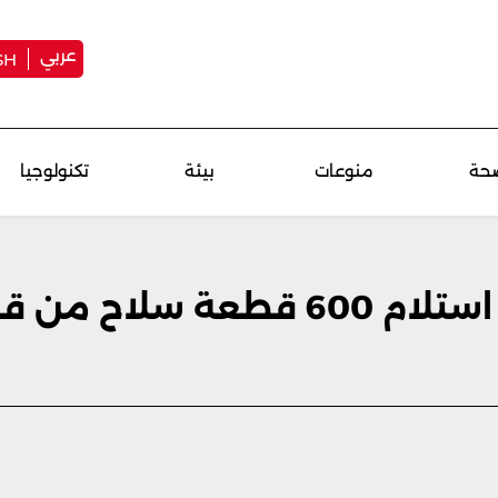
عربي
SH
حة
منوعات
بيئة
تكنولوجيا
الداخلية السورية: نعمل على استلام