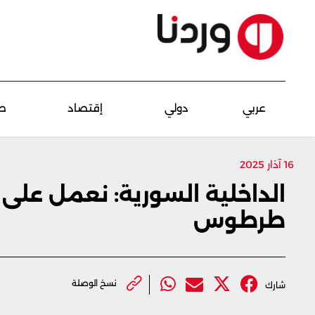
عربي
دولي
إقتصاد
ص
16 آذار 2025
طرطوس
نسخ الوصلة
شارك