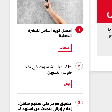
وا
1
أفضل كريم أساس للبشرة
...
الدهنية
منوعات
2
خلف غبار الشعبوية: في نقد
هوس التخوين
لبنان
3
مضيق هرمز على صفيح ساخن..
إعلام إيراني يتحدث عن استهداف