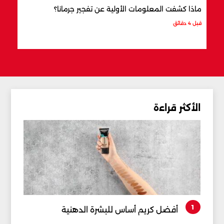
ماذا كشفت المعلومات الأولية عن تفجير جرمانا؟
أردو
شري
قبل 4 دقائق
قبل س
الأكثر قراءة
1
أفضل كريم أساس للبشرة الدهنية