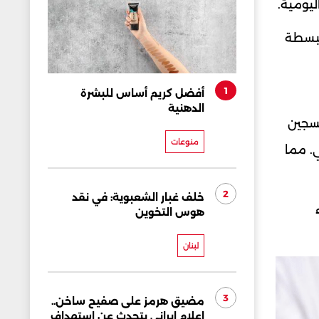
يومية.
مبسطة
1
أفضل كريم أساس للبشرة
الدهنية
كسجين
منوعات
. مما
2
خلف غبار الشعبوية: في نقد
هوس التخوين
لبنان
3
مضيق هرمز على صفيح ساخن..
إعلام إيراني يتحدث عن استهداف