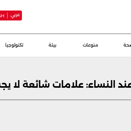
عربي
SH
حة
منوعات
بيئة
تكنولوجيا
 النساء: علامات شائعة لا يجب