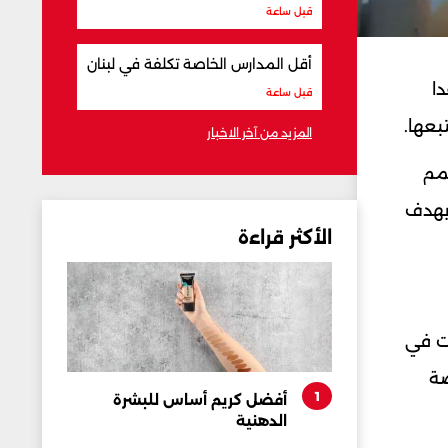
قبل ساعة
أقل المدارس الخاصة تكلفة في لبنان
ا
قبل ساعة
المزيد من آخر الاخبار
صمم
 بهدف
الأكثر قراءة
قت في
صة
1
أفضل كريم أساس للبشرة
الدهنية