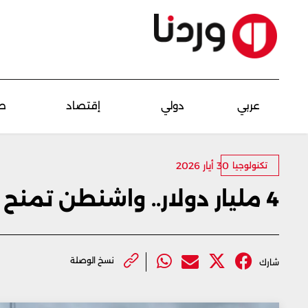
عربي
دولي
إقتصاد
ص
30 أيار 2026
تكنولوجيا
4 مليار دولار.. واشنطن تمنح عقدا "سخيا" لإيلون ماسك
نسخ الوصلة
شارك