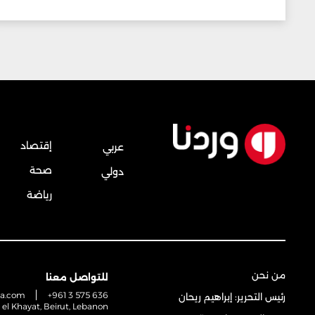
إقتصاد
عربي
صحة
دولي
رياضة
من نحن
للتواصل معنا
na.com
+961 3 575 636
رئيس التحرير: إبراهيم ريحان
t el Khayat, Beirut, Lebanon