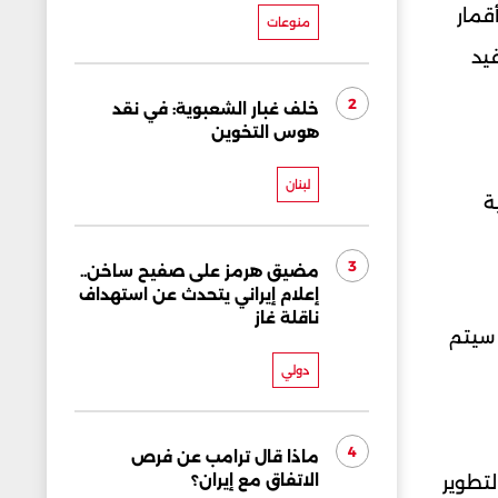
قمار
منوعات
يد
2
خلف غبار الشعبوية: في نقد
هوس التخوين
لبنان
ة
3
مضيق هرمز على صفيح ساخن..
إعلام إيراني يتحدث عن استهداف
ناقلة غاز
 سيتم
دولي
4
ماذا قال ترامب عن فرص
الاتفاق مع إيران؟
 منفصلاً بقيمة 2.29 مليار دولار، لتطوير