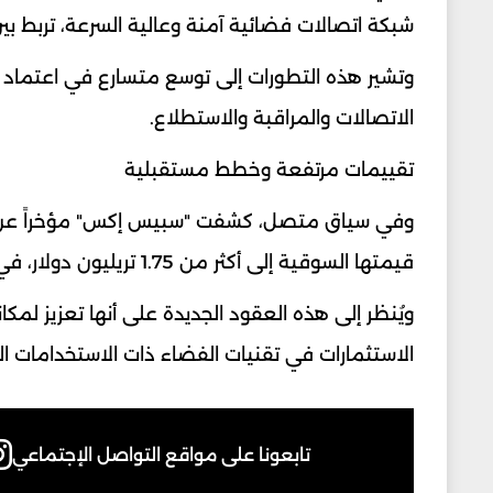
شبكة اتصالات فضائية آمنة وعالية السرعة، تربط 
وتشير هذه التطورات إلى توسع متسارع في اعتماد ا
الاتصالات والمراقبة والاستطلاع.
تقييمات مرتفعة وخطط مستقبلية
وفي سياق متصل، كشفت "سبيس إكس" مؤخراً عن خ
قيمتها السوقية إلى أكثر من 1.75 تريليون دولار، في حال تنفيذ الطرح بالشكل المخطط له.
ويُنظر إلى هذه العقود الجديدة على أنها تعزيز لمك
الاستثمارات في تقنيات الفضاء ذات الاستخدامات ا
تابعونا على مواقع التواصل الإجتماعي