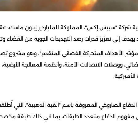
ية شركة "سبيس إكس"، المملوكة للملياردير إيلون ماسك، عقد
"مؤشر الأهداف المتحركة الفضائي المتقدم"، وهو مشروع يُ
فضائي، ووصلات الاتصالات الآمنة، وأنظمة المعالجة الأرضية،
الأميركية.
دفاع الصاروخي المعروفة باسم "القبة الذهبية"، التي أُطل
 على مفهوم الدفاع متعدد الطبقات، بما في ذلك طبقة مخص