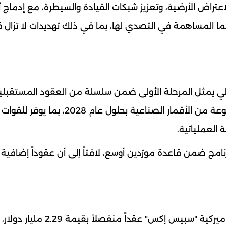
راض الأرضية، وتعزيز شبكات القيادة والسيطرة، مع إدماج أ
بما المساهمة في التصدي لها، بما في ذلك تهديدات لا تزال ق
حالي يمثل المرحلة الأولى ضمن سلسلة من العقود المستقبلي
المخطط لها، حيث من المتوقع أن يتم إطلاق مجموعة من الأقمار الصناعية بحلول عام 2028، بما يوفر للقوات
العملياتية.
رنامج ضمن قاعدة مورّدين أوسع، لافتاً إلى أن عقوداً إضافية
ويأتي هذا العقد بعد أيام من منح القوات الجوية الأميركية "سبيس إكس" عقداً