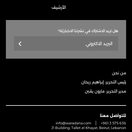
الأرشيف
هل تريد الاشتراك في نشرتنا الاخباريّة؟
من نحن
رئيس التحرير: إبراهيم ريحان
مدير التحرير: مارون يمّين
للتواصل معنا
info@waradana.com
+961 3 575 636
J1 Building, Tallet el Khayat, Beirut, Lebanon