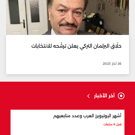
حلّاق البرلمان التركي يعلن ترشّحه للانتخابات
26 آذار 2023
آخر الأخبار
أشهر اليوتيوبرز العرب وعدد متابعيهم
علام
قبل 6 ساعات
قبل 6 ساعات