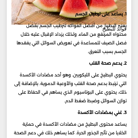
1. يساعد على ترطيب الجسم
يعتبر البطيخ من أفضل الفواكه لترطيب الجسم بفضل
فوائد للبطيخ
محتواه المرتفع من الماء. ولذلك يزداد الإقبال عليه خلال
فصل الصيف للمساعدة في تعويض السوائل التي يفقدها
الجسم بسبب التعرق.
2. يدعم صحة القلب
يحتوي البطيخ على الليكوبين. وهو أحد مضادات الأكسدة
التي ترتبط بدعم صحة القلب والأوعية الدموية. بالإضافة إلى
ذلك، يحتوي على البوتاسيوم الذي يساهم في الحفاظ على
توازن السوائل وضبط ضغط الدم.
3. غني بمضادات الأكسدة
يساعد محتوى البطيخ من مضادات الأكسدة في حماية
الخلايا من تأثير الجذور الحرة. كما يساهم ذلك في دعم الصحة