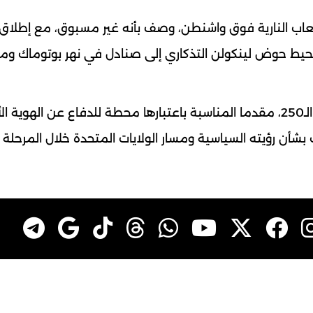
اب النارية فوق واشنطن، وصف بأنه غير مسبوق، مع إطلاق 
محيط حوض لينكولن التذكاري إلى صنادل في نهر بوتوماك ومن
ويضع ترامب بصمته بوضوح على احتفالات الذكرى الـ250، مقدما المناسبة باعتبارها محطة للدفاع عن اله
شأن رؤيته السياسية ومسار الولايات المتحدة خلال المرحلة