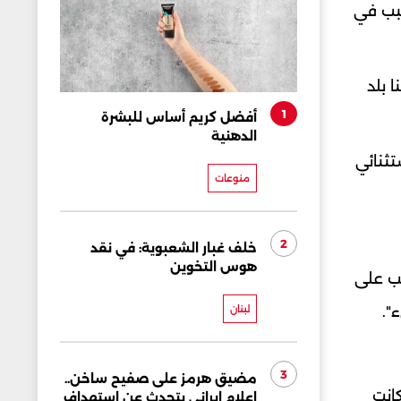
سبب في
 بلد
1
أفضل كريم أساس للبشرة
الدهنية
تثنائي
منوعات
2
خلف غبار الشعبوية: في نقد
هوس التخوين
تب على
".
لبنان
3
مضيق هرمز على صفيح ساخن..
انت
إعلام إيراني يتحدث عن استهداف