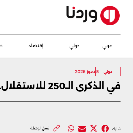
عربي
دولي
إقتصاد
ص
5 تموز 2026
دولي
في الذكرى الـ250 للاستقلال... ترامب: لن نسمح بسقوط أميركا
نسخ الوصلة
شارك