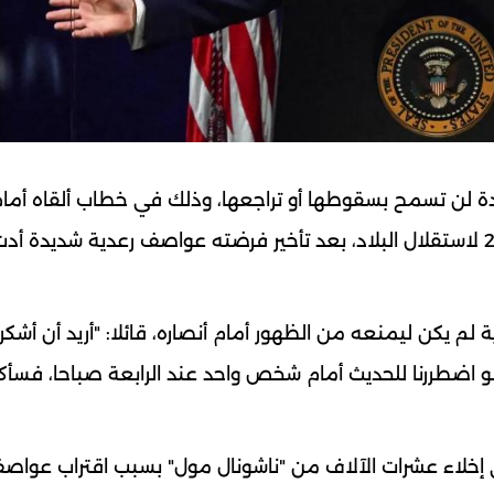
متحدة لن تسمح بسقوطها أو تراجعها، وذلك في خطاب ألقاه أم
في "ناشونال مول" بواشنطن بمناسبة الذكرى الـ250 لاستقلال البلاد، بعد تأخير فرضته عواصف رعدية شديدة
 لم يكن ليمنعه من الظهور أمام أنصاره، قائلا: "أريد أن أشكر
 لو اضطررنا للحديث أمام شخص واحد عند الرابعة صباحا، فسأك
إخلاء عشرات الآلاف من "ناشونال مول" بسبب اقتراب عواصف