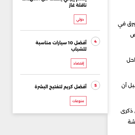
ناقلة غاز
دولي
برق في
ض
4
أفضل 10 سيارات مناسبة
للشباب
ساحل
إقتصاد
مؤشر الحرارة المحسوسة بين 43 و46 درجة، قبل أن
5
أفضل كريم لتفتيح البشرة
منوعات
 ذكرى
شة