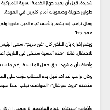
شديدة، قبل أن يعيد جهاز الخدمة السرية الأميركية
طوابير طويلة وصعوبات أمام كثيرين في العودة.
وقال ترامب إنه يشعر بالأسف تجاه الذين غادروا ولم
مميز جدا".
ورغم إقراره بأن التأخير كان "غير مريح"، سعى الرئي
للاحتفال، قائلا: "هذه أمسية ستبقى في التاريخ. أع
وأضاف أن مشهد البرق جعل المناسبة، رغم ما سببه من
وكان ترامب قد أكد قبل بدء الخطاب عزمه على الم
منصته "تروث سوشال": "العواصف تجلب الحظ مهما كا
وأضاف: "سننتظر انتهاء العاصفة، لا يهمني إن كان 