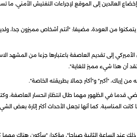
 إخضاع العائدين إلى الموقع لإجراءات التفتيش الأمني، ما ت
 يتمكنوا من العودة، مضيفا: "أنتم أشخاص مميزون جدا، ولدينا
س الأميركي إلى تقديم العاصفة باعتبارها جزءا من المشهد الاس
تقد أن هذا شيء مميز للغاية".
 إرباك، "أكبر" و"أكثر جمالا بطريقته الخاصة".
ضي قدما في الظهور مهما طال انتظار انحسار العاصفة، وك
نت المناسبة. كما أنها تجعل الأحداث أكثر إثارة بعض الشيء
ذلك عند الساعة الثانية صباحا"، مؤكدا: "سأكون هناك مهما ك