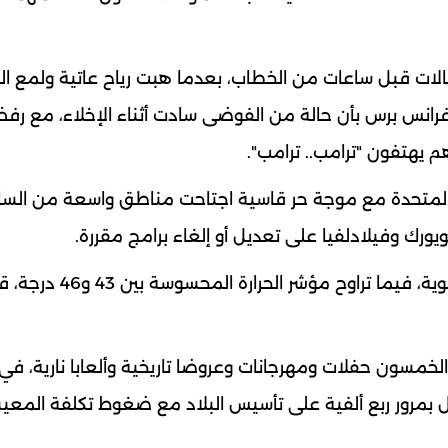
ات قبل ساعات من الخطاب، بعدما هبت رياح عاتية ولمع ال
 فرانس برس بأن حالة من الفوضى سادت أثناء الإخلاء، مع رف
 يهتفون "ترامب.. ترامب".
الـ250 لاستقلال الولايات المتحدة مع موجة حر قاسية اجتاحت مناطق واسعة من ال
ك وفيلادلفيا على تعديل أو إلغاء برامج مقررة.
وفي واشنطن، بلغت درجات الحرارة نحو 39 درجة مئوية، فيما تراوح 
لخمسون حفلات ومهرجانات وعروضا تاريخية وألعابا نارية، في
 بمرور ربع ألفية على تأسيس البلاد مع ضغوط تكلفة المعي