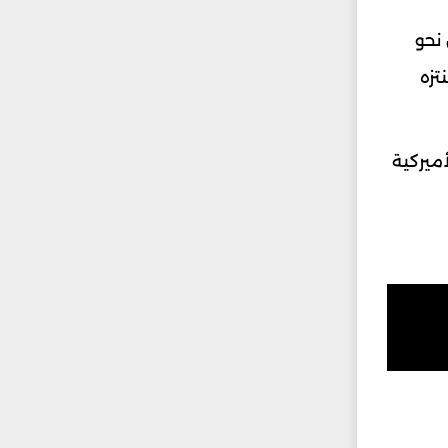
نحو
تزه
وية الأميركية