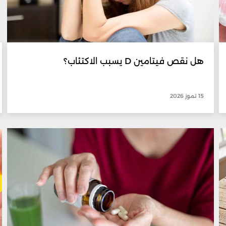
هل نقص فيتامين D يسبب الاكتئاب؟
15 تموز 2026