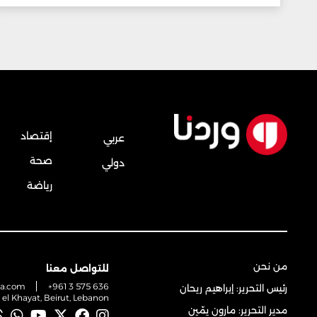
إقتصاد
عربي
صحة
دولي
رياضة
من نحن
للتواصل معنا
na.com
+961 3 575 636
رئيس التحرير: إبراهيم ريحان
t el Khayat, Beirut, Lebanon
مدير التحرير: مارون يمّين