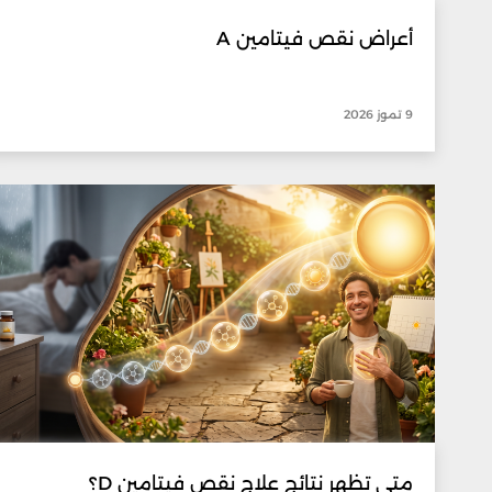
أعراض نقص فيتامين A
9 تموز 2026
متى تظهر نتائج علاج نقص فيتامين D؟