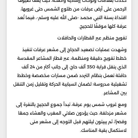
حُددت بعلامات ولوحات إرشادية واضحة، حيث يقف ضيوف
الرحمن على أرض عرفات من طلوع الشمس حتى غروبها،
اقتداءً بسنة النبي محمد -صلى الله عليه وسلم-، فيما تُعد
عرفة كلها موقفًا للحجيج.
تفويج منظم عبر القطارات والحافلات
وشهدت عمليات تصعيد الحجاج إلى مشعر عرفات تنفيذ
خطط تفويج دقيقة ومنظمة، عبر قطار المشاعر المقدسة
الذي ينقل قرابة 350 ألف حاج، إلى جانب أكثر من 24 ألف
حافلة تعمل بنظام التردد ضمن مسارات مخصصة وخطط
تشغيلية مدروسة؛ لضمان انسيابية الحركة وتقليل زمن التنقل
بين المشاعر.
ومع غروب شمس يوم عرفة، تبدأ جموع الحجيج بالنفرة إلى
مشعر مزدلفة، حيث يؤدون صلاتي المغرب والعشاء جمعًا
وقصرًا، ثم يبيتون ليلتهم قبل التوجه إلى مشعر منى
لاستكمال بقية المناسك.