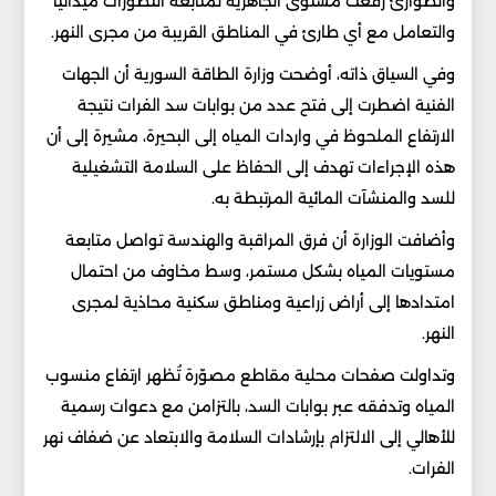
والطوارئ رفعت مستوى الجاهزية لمتابعة التطورات ميدانيا
والتعامل مع أي طارئ في المناطق القريبة من مجرى النهر.
وفي السياق ذاته، أوضحت وزارة الطاقة السورية أن الجهات
الفنية اضطرت إلى فتح عدد من بوابات سد الفرات نتيجة
الارتفاع الملحوظ في واردات المياه إلى البحيرة، مشيرة إلى أن
هذه الإجراءات تهدف إلى الحفاظ على السلامة التشغيلية
للسد والمنشآت المائية المرتبطة به.
وأضافت الوزارة أن فرق المراقبة والهندسة تواصل متابعة
مستويات المياه بشكل مستمر، وسط مخاوف من احتمال
امتدادها إلى أراض زراعية ومناطق سكنية محاذية لمجرى
النهر.
وتداولت صفحات محلية مقاطع مصوّرة تُظهر ارتفاع منسوب
المياه وتدفقه عبر بوابات السد، بالتزامن مع دعوات رسمية
للأهالي إلى الالتزام بإرشادات السلامة والابتعاد عن ضفاف نهر
الفرات.