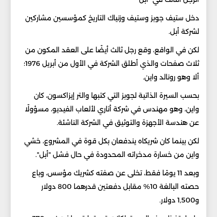
دخل ستيف جوبز وستيف وزنياك التاريخ كمؤسسين مشاركين
لشركة أبل.
لكن في الواقع، وقع رجل ثالث أيضًا على العقد المكون من
ثلاث صفحات والذي أطلق الشركة في الأول من أبريل 1976؛
ألا وهو رونالد واين.
بحسب السيرة الذاتية لجوبز التي كتبها والتر إيزاكسون، كان
واين، وهو مهندس في شركة أتاري لألعاب الفيديو، مسؤولًا
عن هندسة الأجهزة والتوثيق في الشركة الناشئة.
لكن بينما كان شريكاه يندفعان بكل قوة في المشروع، خشي
واين من خسارة مدخراته المحدودة في حال فشل "أبل".
وبعد 11 يومًا فقط، تخلى عن صفته كشريك مؤسس، وباع
حصته البالغة 10% مقابل دفعتين قدرهما 800 دولار
و1,500 دولار.