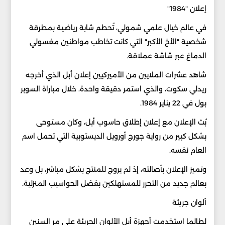
إعلان "1984"
في عالم خيال علمي شمولي، تُحطم شابة رياضية بمطرقة
شخصية "الأخ الأكبر" التي كانت تخاطب مواطنين مغسولي
الدماغ عبر شاشة عملاقة.
شاهد عشرات الملايين من الأميركيين إعلان أبل الذي أخرجه
ريدلي سكوت، والذي استمر دقيقة واحدة، خلال مباراة السوبر
بول في 22 يناير 1984.
بُث الإعلان مع إعلان إطلاق حاسوب أبل، وكان مستوحى
بشكل كبير من رواية جورج أورويل الديستوبية التي تحمل اسم
العام نفسه.
وتميز الإعلان بأصالته، إذ لم يروج للمنتج بشكل مباشر، بل وعد
بعالم جديد من التحرر للمستهلكين بفضل الحواسيب المنزلية.
ألوان جريئة
لطالما استخدمت أجهزة أبل الألوان الجريئة على مر السنين