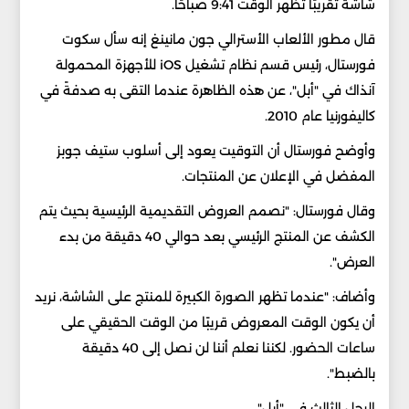
شاشة تقريبًا تُظهر الوقت 9:41 صباحًا.
قال مطور الألعاب الأسترالي جون مانينغ إنه سأل سكوت
فورستال، رئيس قسم نظام تشغيل iOS للأجهزة المحمولة
آنذاك في "أبل"، عن هذه الظاهرة عندما التقى به صدفةً في
كاليفورنيا عام 2010.
وأوضح فورستال أن التوقيت يعود إلى أسلوب ستيف جوبز
المفضل في الإعلان عن المنتجات.
وقال فورستال: "نصمم العروض التقديمية الرئيسية بحيث يتم
الكشف عن المنتج الرئيسي بعد حوالي 40 دقيقة من بدء
العرض".
وأضاف: "عندما تظهر الصورة الكبيرة للمنتج على الشاشة، نريد
أن يكون الوقت المعروض قريبًا من الوقت الحقيقي على
ساعات الحضور. لكننا نعلم أننا لن نصل إلى 40 دقيقة
بالضبط".
الرجل الثالث في "أبل"