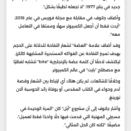
جديد في يناير 1977: "لا تجعله لطيفًا بشكل".
وأضاف جانوف، في مقابلة مع مجلة فوربس في عام 2018:
"أردت فقط أن أجعل الكمبيوتر سهلًا وممتعًا في التعامل
معه".
وقد أضاف علامة "العضة" لشعار التفاحة للدلالة على الحجم
بهدف تمييز التفاحة عن الفواكه المستديرة المشابهة كالكرز،
ليكتشف لاحقًا أن كلمة عضة بالإنجليزية "bite" تتشابه لفظيًا
مع مصطلح "بايت" في عالم الكمبيوتر.
وخلافًا للشائعات، لم يكن هناك أي ارتباط بين الشعار وقصة
آدم وحواء في الكتاب المقدس، أو بوفاة رائد الحوسبة آلان
تورينغ.
وأشار جانوف إلى أن مشروع "أبل" كان "المرة الوحيدة في
مسيرتي المهنية التي قدمت فيها حلًا واحدًا فقط لعميل"،
مضيفًا: "لكنه كان الحل المثالي".