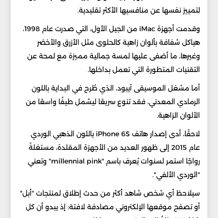
لتمييز نفسها عن منافسيها الأكثر تقليدية.
وقدمت أجهزة iMac من الجيل الأول، التي صدرت عام 1998،
هياكل شفافة بألوان زاهية كالحلوى مثل الأزرق والأخضر
وغيرها، ما أضفى عليها لمسة جمالية مميزة مع لمحة عن
التقنيات المتطورة التي تعمل بداخلها.
أما مشغل الموسيقى آيبود، الذي طُرح في البداية باللون
الرمادي المعدني، فقد تنوع سريعًا ليشمل طيفًا واسعًا من
الألوان الزاهية.
لاحقًا، أدى إصدار هاتف iPhone 6S باللون الذهبي الوردي
عام 2015 إلى ظهور العديد من الأجهزة المقلدة، مستغلةً
رواجًا استمر لسنوات يُعرف باسم "millennial pink" وتعني
"الوردي الألفي".
سيلاحظ أي شخص شاهد أكثر من حدث إطلاق لمنتجات "أبل"
أو تصفح موقعها الإلكتروني مصادفة لافتة: إذ يبدو أن كل