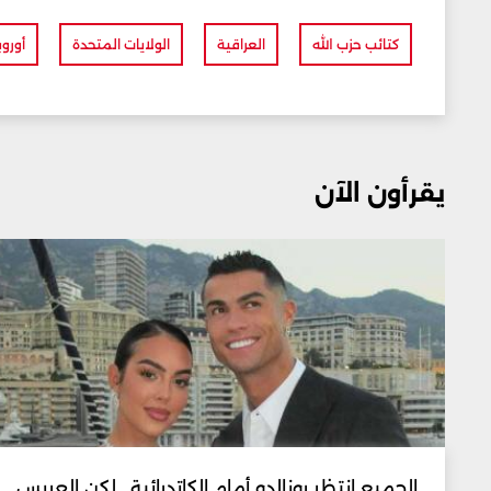
كتائب حزب الله
العراقية
الولايات المتحدة
أوروب
يقرأون الآن
الجميع انتظر رونالدو أمام الكاتدرائية.. لكن العريس