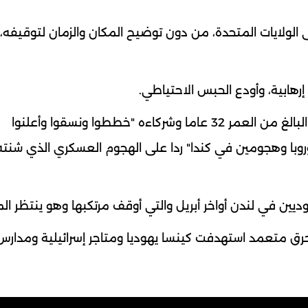
لى الولايات المتحدة، من دون توضيح المكان والزمان لتوقيفه،
هابية، وأودع الحبس الاحتياطي.
وبحسب السلطات الأميركية، فإن المواطن العراقي البالغ من العمر 32 عاما وشركاءه "خططوا ونسقوا وأعلنوا
الأقل في أوروبا وهجومين في كندا" ردا على الهجوم العسكري الذي شنته
يين في لندن أواخر أبريل والتي أوقف مرتكبها وهو ينتظر ال
رق متعمد استهدفت كينسا يهوديا ومتاجر إسرائيلية ومدارس