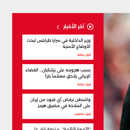
آخر الأخبار
وزير الداخلية في سرايا طرابلس لبحث
الأوضاع الأمنية
قبل ساعة
بسبب هجومه على بزشكيان... القضاء
الإيراني يلاحق معمّماً بارزاً
قبل ساعة
واشنطن ترفض أي قيود من إيران
على الملاحة في مضيق هرمز
قبل ساعتين
"الأميرة النائمة".. مذيعة تنام على