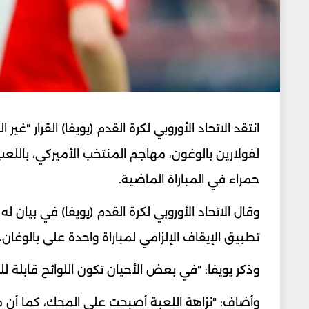
انتقد الاتحاد الأوروبي لكرة القدم (يويفا) القرار "غير
لفولارين بالوغون، مهاجم المنتخب الأميركي، باللع
حمراء في المباراة الماضية.
وقال الاتحاد الأوروبي لكرة القدم (يويفا) في بيان له 
تطبيق الإيقاف الإلزامي لمباراة واحدة على بالوغا
وذكر يويفا: "في بعض الأحيان تكون اللوائح قابلة ل
وأضاف: "نزاهة اللعبة أصبحت على المحك، كما أن