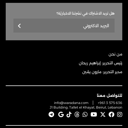
هل تريد الاشتراك في نشرتنا الاخباريّة؟
من نحن
رئيس التحرير: إبراهيم ريحان
مدير التحرير: مارون يمّين
للتواصل معنا
info@waradana.com
+961 3 575 636
J1 Building, Tallet el Khayat, Beirut, Lebanon