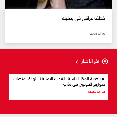
خطف عراقي في بعلبك
10 آب 2026
آخر الأخبار
بعد ضربة المخا الدامية.. القوات اليمنية تستهدف منصات
إنذا
صواريخ الحوثيين في مأرب
أمني
قبل 22 دقيقة
قبل س