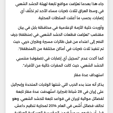
جاء هذا بعدما تعرّضت مواقع تابعة لهيئة الحشد الشعبي
في وسط العراق لثلاث ضربات مساء الأحد لم تخلّف أي
إصابات، بحسب ما أعلنت السلطات المحلية.
وأوردت خلية الأزمة الإعلامية في محافظة بابل في بيان
مقتضب "تعرّضت قطعات الحشد الشعبي في (منطقة) جرف
النصر إلى اعتداء من قبل طائرات مسيرة وطيران حربي، حيث
تم تنفيذ ثلاث ضربات في أماكن مختلفة من (المنطقة)".
كما أكدت عدم "تسجيل أي إصابات في (صفوف) منتسبي
الحشد الشعبي، حيث كانت المقرات خالية من الأفراد".
استهداف عدة مقار
يذكر أنه منذ بدء الحرب التي شنتها الولايات المتحدة وإسرائيل
على إيران في 28 شباط (فبراير)، استُهدفت عدة مقار تابعة
لفصائل موالية لإيران في قواعد تابعة للحشد الشعبي، وهو
تحالف فصائل أُسِّس في العام 2014 لمحاربة تنظيم داعش،
قبل أن ينضوي رسمياً ضمن المؤسسة العسكرية العراقية