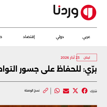
عربي
دولي
إقتصاد
ص
23 آذار 2026
لبنان
برّي: للحفاظ على جسور التوا
نسخ الوصلة
شارك