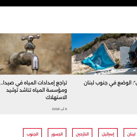
ل": الوضع في جنوب لبنان
تراجع إمدادات المياه في صيدا...
ومؤسسة المياه تناشد ترشيد
الاستهلاك
6 آب 2026
لبنان
إسرائيل
النازحين
الجسور
الجنوب