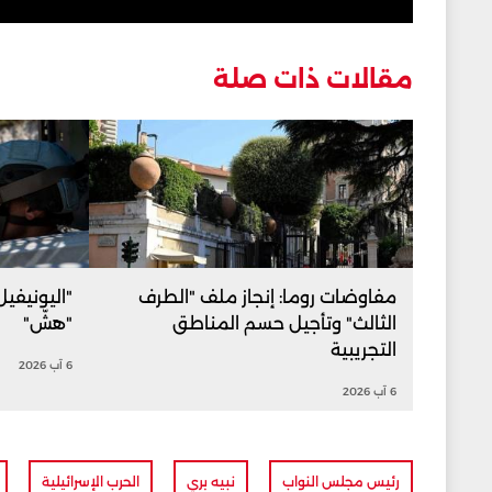
مقالات ذات صلة
مفاوضات روما: إنجاز ملف "الطرف
"اليونيفي
الثالث" وتأجيل حسم المناطق
"هشّ"
التجريبية
6 آب 2026
6 آب 2026
رئيس مجلس النواب
نبيه بري
الحرب الإسرائيلية